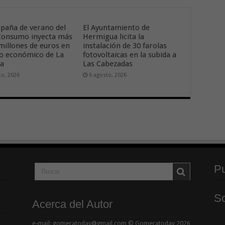
paña de verano del
El Ayuntamiento de
onsumo inyecta más
Hermigua licita la
 millones de euros en
instalación de 30 farolas
ido económico de La
fotovoltaicas en la subida a
ra
Las Cabezadas
to, 2026
6 agosto, 2026
Pu
So
Acerca del Autor
e-mail: gomeratoday@gmail.com © Gomeratoday 2026