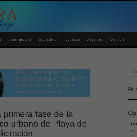
al
Internacional
Sociedad
Sucesos
Deportes
Opinión
Pub
a primera fase de la
Op
sco urbano de Playa de
La
icitación
2