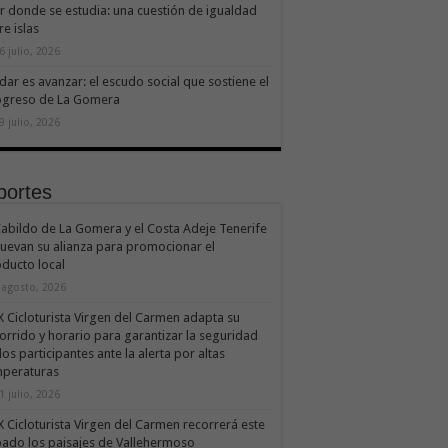
ir donde se estudia: una cuestión de igualdad
re islas
6 julio, 2026
dar es avanzar: el escudo social que sostiene el
ogreso de La Gomera
9 julio, 2026
portes
Cabildo de La Gomera y el Costa Adeje Tenerife
uevan su alianza para promocionar el
ducto local
 agosto, 2026
X Cicloturista Virgen del Carmen adapta su
orrido y horario para garantizar la seguridad
los participantes ante la alerta por altas
mperaturas
1 julio, 2026
X Cicloturista Virgen del Carmen recorrerá este
ado los paisajes de Vallehermoso