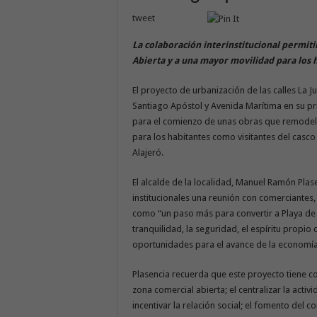
tweet
La colaboración interinstitucional permit
Abierta y a una mayor movilidad para los h
El proyecto de urbanización de las calles La J
Santiago Apóstol y Avenida Marítima en su pri
para el comienzo de unas obras que remodela
para los habitantes como visitantes del casc
Alajeró.
El alcalde de la localidad, Manuel Ramón Pla
institucionales una reunión con comerciantes, e
como “un paso más para convertir a Playa de 
tranquilidad, la seguridad, el espíritu prop
oportunidades para el avance de la economía 
Plasencia recuerda que este proyecto tiene c
zona comercial abierta; el centralizar la act
incentivar la relación social; el fomento del co