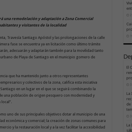
Viv
ent
2
irá una remodelación y adaptación a Zona Comercial
Cui
abitantes y visitantes de la localidad
pr
1
unta, Travesía Santiago Apóstol y las prolongaciones de la calle
mera fase se encuentra ya en licitación como último trámite
rán, adecuarán y adaptarán también para la movilidad tanto
De
o urbano de Playa de Santiago en el municipio gomero de
El 
ren
sencia que ha mantenido junto a otros representantes
pro
mpresarios y colectivos de la zona, califica esta iniciativa
3
Santiago en un lugar en el que se seguirá combinando la
La 
io de una población de origen pesquero con modernidad y
rec
local”.
de 
te
omo uno de sus principales objetivos dotar al municipio de una
3
ividad económica y comercial; la creación de zonas comunes para
La 
mercio y la restauración local y a la vez facilitar la accesibilidad
sáb