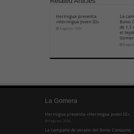
Related Articles
Hermigua presenta
La cam
«Hermigua Joven III»
Bono C
de 1,1
6 agosto, 2026
el tej
Gome
6 agos
La Gomera
Hermigua presenta «Hermigua Joven III»
6 agosto, 2026
La campaña de verano del Bono Consumo