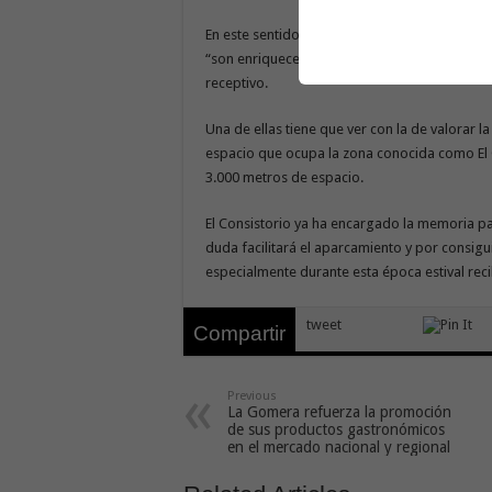
En este sentido, los asistentes al encuentro p
“son enriquecedoras para el propio proyecto” 
receptivo.
Una de ellas tiene que ver con la de valorar l
espacio que ocupa la zona conocida como El 
3.000 metros de espacio.
El Consistorio ya ha encargado la memoria pa
duda facilitará el aparcamiento y por consig
especialmente durante esta época estival recib
tweet
Compartir
Previous
La Gomera refuerza la promoción
de sus productos gastronómicos
en el mercado nacional y regional