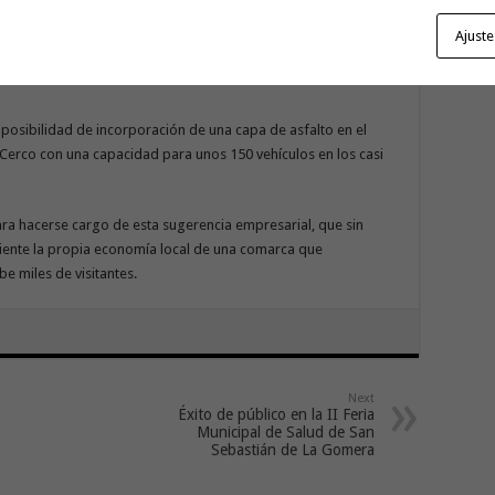
Con
lantearon diversas cuestiones que a juicio del Ayuntamiento
Ajuste
go
y a las que el Consistorio Municipal ha sido bastante
a posibilidad de incorporación de una capa de asfalto en el
Cerco con una capacidad para unos 150 vehículos en los casi
ra hacerse cargo de esta sugerencia empresarial, que sin
uiente la propia economía local de una comarca que
e miles de visitantes.
Next
Éxito de público en la II Feria
Municipal de Salud de San
Sebastián de La Gomera