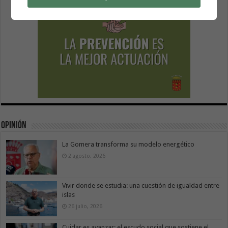
Opinión
La Gomera transforma su modelo energético
2 agosto, 2026
Vivir donde se estudia: una cuestión de igualdad entre
islas
26 julio, 2026
Cuidar es avanzar: el escudo social que sostiene el