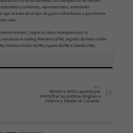
omparación con el turista medio, los trabajadores en remoto
estaurantes y cafeterías, supermercados, actividades
lo que se trata de un tipo de gasto redistribuido y que revierte
cho islas.
 ‘remote workers’, según los datos manejados por la
s, encabeza el ranking Alemania (27%), seguido de Reino Unido
%), Estados Unidos (6,6%), España (6,6%) e Irlanda (5%).
Next
Mendoza (ASG) apuesta por
intensificar las políticas dirigidas a
infancia y familias en Canarias