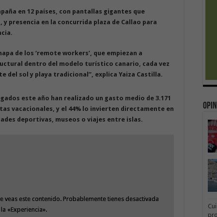
paña en 12 países, con pantallas gigantes que
n, y presencia en la concurrida plaza de Callao para
ncia.
mapa de los ‘remote workers’, que empiezan a
ctural dentro del modelo turístico canario, cada vez
del sol y playa tradicional”, explica Yaiza Castilla.
egados este año han realizado un gasto medio de 3.171
Opin
stas vacacionales, y el 44% lo invierten directamente en
ades deportivas, museos o viajes entre islas.
e veas este contenido. Probablemente tienes desactivada
e veas este contenido. Probablemente tienes desactivada
Cui
la «Experiencia».
la «Experiencia».
pr