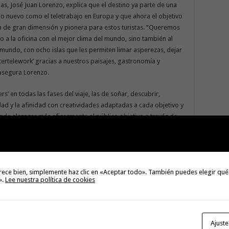
as, José Juan Lorenzo, explica que el destino ya parte de una
co nuevo como el teletrabajo en Europa y que ahora el objetivo
a de gran dimensión y pionera para estos turistas. “Queremos
o a la oficina con el mejor clima del mundo, sino también al
 mundo, con ocho islas que les permiten limar asperezas, dejar
aftertelework’ gracias a nuestros paisajes, gastronomía y
 asegura Lorenzo.
’ en todas las fases del viaje, las de soñar, descubrir,
edad y la afinidad con creatividades adaptadas a cada objetivo y
tende alcanzar más eficazmente al público objetivo a través de
dos en los distintos usuarios, a quienes impactará según dónde
nea creativa que las pantallas situadas en exteriores, pero con
tencial, se han diseñado también piezas que les impactarán a
tories’ interactivas y fotografías en formato carrusel.
rece bien, simplemente haz clic en «Aceptar todo». También puedes elegir qué
».
Lee nuestra política de cookies
aje y aumentará la notoriedad de la marca Islas Canarias a
encia de archivos WeTransfer, una herramienta muy utilizada
Ajuste
w.holaislascanarias.com/aftertelework/
, la landing diseñada