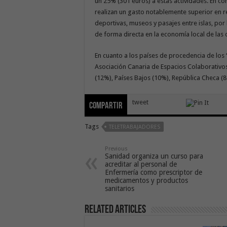
un 25% (301 euros) a estas actividades. En c
realizan un gasto notablemente superior en r
deportivas, museos y pasajes entre islas, por 
de forma directa en la economía local de las o
En cuanto a los países de procedencia de los
Asociación Canaria de Espacios Colaborativo
(12%), Países Bajos (10%), República Checa (8
tweet
Compartir
Tags
TELETRABAJADORES
Previous
Sanidad organiza un curso para
acreditar al personal de
Enfermería como prescriptor de
medicamentos y productos
sanitarios
Related Articles