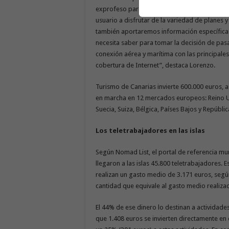
exprofeso para esta campaña en cuatro idioma
usuario a disfrutar de la variedad de planes y
también aportaremos información específica 
necesita saber para tomar la decisión de pas
conexión aérea y marítima con las principales 
cobertura de Internet”, destaca Lorenzo.
Turismo de Canarias invierte 600.000 euros, 
en marcha en 12 mercados europeos: Reino Unid
Suecia, Suiza, Bélgica, Países Bajos y Repúbli
Los teletrabajadores en las islas
Según Nomad List, el portal de referencia mu
llegaron a las islas 45.800 teletrabajadores. 
realizan un gasto medio de 3.171 euros, segú
cantidad que equivale al gasto medio realizad
El 44% de ese dinero lo destinan a actividades
que 1.408 euros se invierten directamente en 