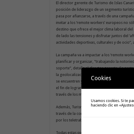
El director gerente de Turismo de Islas Canari
posición de liderazgo de un segmento turísti
pasa por afianzarse, a través de una campañ
invitar a los ‘remote workers’ europeos no sól
destino que ofrece el mejor clima laboral del
de lado las tensiones y disfrutar juntos del ‘
actividades deportivas, culturales y de ocio”,
La campaña va a impactar a los ‘remote workers
planificar y organizar, “trabajando la notori
soporte”, detalla el director gerente. Se pre
la geolocalización y de los intereses detecta
Cookies
se encuentren y qué les motive. En la misma lí
el fin de lograr la afinidad con el turista po
través de los medios sociales, como ‘reels’, ‘s
Usamos cookies. Si te pa
haciendo clic en «Ajustes
Además, Turismo de Canarias lanzará su mens
través de la conocida plataforma de transfer
por los teletrabajadores.
Todas estas piezas aterrizarán en
https://ww