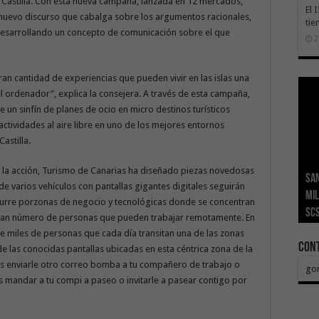
 Castilla. Con esta nueva campaña, lanzada en 12 mercados,
El 
 nuevo discurso que cabalga sobre los argumentos racionales,
tie
 desarrollando un concepto de comunicación sobre el que
2
.
an cantidad de experiencias que pueden vivir en las islas una
l ordenador”, explica la consejera. A través de esta campaña,
e un sinfín de planes de ocio en micro destinos turísticos
tividades al aire libre en uno de los mejores entornos
astilla.
e la acción, Turismo de Canarias ha diseñado piezas novedosas
San
Ge
El 
Tra
Vis
San
e varios vehículos con pantallas gigantes digitales seguirán
mil
Índ
POS
adh
viv
los
curre porzonas de negocio y tecnológicas donde se concentran
SC
añ
tr
Ca
ase
eco
y gran número de personas que pueden trabajar remotamente. En
de miles de personas que cada día transitan una de las zonas
Con
de las conocidas pantallas ubicadas en esta céntrica zona de la
s enviarle otro correo bomba a tu compañero de trabajo o
go
es mandar a tu compi a paseo o invitarle a pasear contigo por