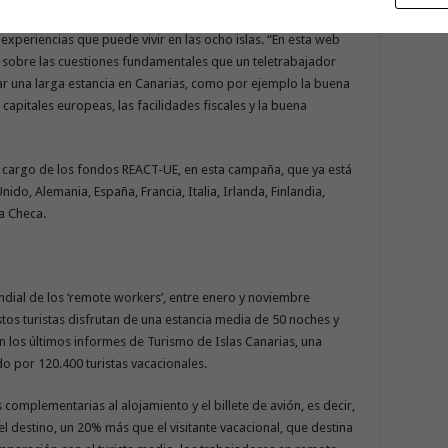
s (español, inglés, alemán y francés), donde se invita al
 experiencias que puede vivir en las ocho islas. “En esta web
sobre las cuestiones fundamentales que un teletrabajador
ar una larga estancia en Canarias, como por ejemplo la buena
capitales europeas, las facilidades fiscales y la buena
a cargo de los fondos REACT-UE, en esta campaña, que ya está
o, Alemania, España, Francia, Italia, Irlanda, Finlandia,
ca Checa.
ndial de los ‘remote workers’, entre enero y noviembre
Estos turistas disfrutan de una estancia media de 50 noches y
n los últimos informes de Turismo de Islas Canarias, una
o por 120.400 turistas vacacionales.
 complementarias al alojamiento y el billete de avión, es decir,
el destino, un 20% más que el visitante vacacional, que destina