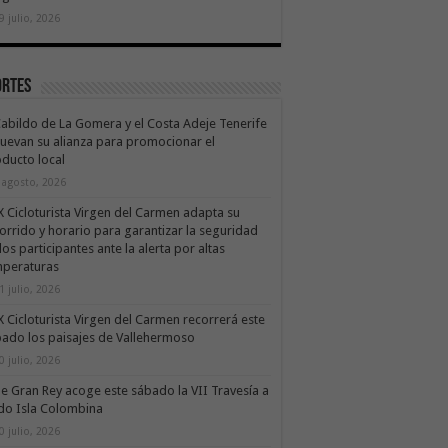
9 julio, 2026
ortes
Cabildo de La Gomera y el Costa Adeje Tenerife
uevan su alianza para promocionar el
ducto local
 agosto, 2026
X Cicloturista Virgen del Carmen adapta su
orrido y horario para garantizar la seguridad
los participantes ante la alerta por altas
mperaturas
1 julio, 2026
X Cicloturista Virgen del Carmen recorrerá este
ado los paisajes de Vallehermoso
0 julio, 2026
le Gran Rey acoge este sábado la VII Travesía a
do Isla Colombina
0 julio, 2026