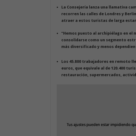
La Consejería lanza una llamativa cam
recorren las calles de Londres y Berlí
atraer a estos turistas de larga esta
“Hemos puesto al archipiélago en el 
consolidarse como un segmento estru
más diversificado y menos dependiente 
Los 45.800 trabajadores en remoto ll
euros, que equivale al de 120.400 turi
restauración, supermercados, activid
Tus ajustes pueden estar impidiendo qu
Tus ajustes pueden estar impidiendo qu