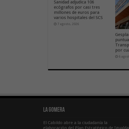
Sanidad adjudica 106
ecógrafos por casi tres
millones de euros para
varios hospitales del SCS
7 agosto, 2026
Gespla
puntua
Transp
por cu
6 agos
La Gomera
El Cabildo abre a la ciudadanía la
elaboración del Plan Estratégico de Igualda