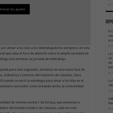
1
Revisar tus ajustes
Revisar tus ajustes
Dep
El 
ren
pro
3
or atraer a las islas a los teletrabajadores europeos, en esta
nal que sitúa el foco de atención sobre la amplia variedad de
La 
rec
iélago tras terminar su jornada de teletrabajo.
de 
te
egunda para este segmento, entramos en una nueva fase de
3
mo, Industria y Comercio del Gobierno de Canarias, Yaiza
La 
 cuando se inició la estrategia para situar a las islas en el
sáb
gumentos racionales como la banda ancha, la conectividad
3
Val
munidad de ‘remote workers’ de Europa, que empiezan a
Na
entro del modelo turístico de Canarias, cada vez más
3