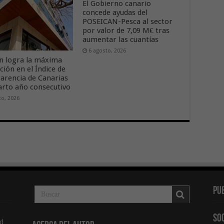
El Gobierno canario
concede ayudas del
POSEICAN-Pesca al sector
por valor de 7,09 M€ tras
aumentar las cuantías
6 agosto, 2026
n logra la máxima
ción en el Índice de
arencia de Canarias
arto año consecutivo
to, 2026
Pu
So
d