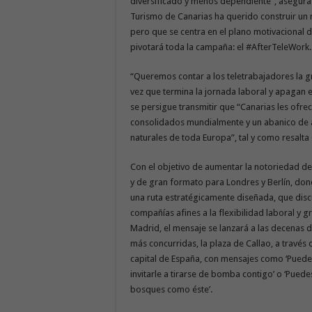
diversificado y menos dependiente”, asegura
Turismo de Canarias ha querido construir un
pero que se centra en el plano motivacional
pivotará toda la campaña: el #AfterTeleWork
“Queremos contar a los teletrabajadores la gr
vez que termina la jornada laboral y apagan e
se persigue transmitir que “Canarias les ofrec
consolidados mundialmente y un abanico de ac
naturales de toda Europa”, tal y como resalta C
Con el objetivo de aumentar la notoriedad d
y de gran formato para Londres y Berlín, dond
una ruta estratégicamente diseñada, que dis
compañías afines a la flexibilidad laboral 
Madrid, el mensaje se lanzará a las decenas 
más concurridas, la plaza de Callao, a través 
capital de España, con mensajes como ‘Puede
invitarle a tirarse de bomba contigo’ o ‘Pued
bosques como éste’.