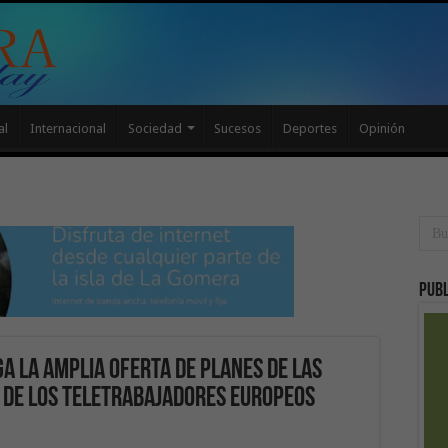
al
Internacional
Sociedad
Sucesos
Deportes
Opinión
Publ
a la amplia oferta de planes de las
o de los teletrabajadores europeos