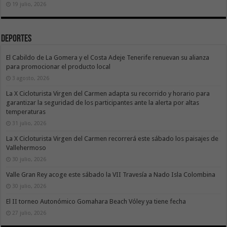
19 julio, 2026
Deportes
El Cabildo de La Gomera y el Costa Adeje Tenerife renuevan su alianza
para promocionar el producto local
3 agosto, 2026
La X Cicloturista Virgen del Carmen adapta su recorrido y horario para
garantizar la seguridad de los participantes ante la alerta por altas
temperaturas
31 julio, 2026
La X Cicloturista Virgen del Carmen recorrerá este sábado los paisajes de
Vallehermoso
30 julio, 2026
Valle Gran Rey acoge este sábado la VII Travesía a Nado Isla Colombina
30 julio, 2026
El II torneo Autonómico Gomahara Beach Vóley ya tiene fecha
27 julio, 2026