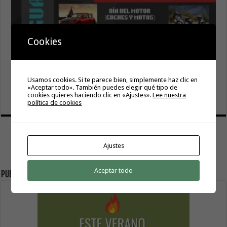
Hermigua presenta «Hermigua Joven III»
Cookies
6 agosto, 2026
La campaña de verano del Bono Consumo inyecta más de
1,1 millones de euros en el tejido económico de La
Usamos cookies. Si te parece bien, simplemente haz clic en
Gomera
«Aceptar todo». También puedes elegir qué tipo de
cookies quieres haciendo clic en «Ajustes».
Lee nuestra
6 agosto, 2026
política de cookies
Ajustes
Aceptar todo
Publicidad