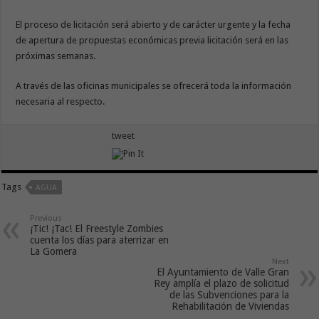
El proceso de licitación será abierto y de carácter urgente y la fecha
de apertura de propuestas económicas previa licitación será en las
próximas semanas.
A través de las oficinas municipales se ofrecerá toda la información
necesaria al respecto.
tweet
Tags
AGUA
Previous
¡Tic! ¡Tac! El Freestyle Zombies
cuenta los días para aterrizar en
La Gomera
Next
El Ayuntamiento de Valle Gran
Rey amplía el plazo de solicitud
de las Subvenciones para la
Rehabilitación de Viviendas