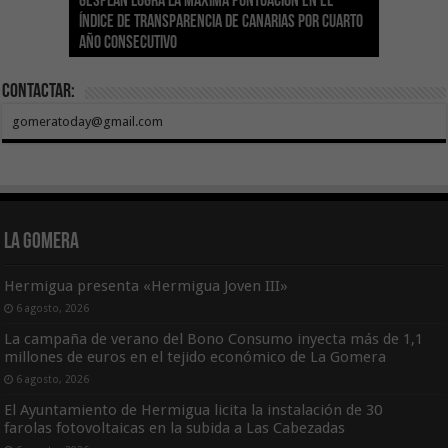
Gesplan logra la máxima puntuación en el
El Gobierno canario concede ayudas del
Transición Ecológica coordina con Ashotel su
Visocan incorpora 170 pisos a su parque de
Sanidad refuerza la capacidad diagnóstica de
Índice de Transparencia de Canarias por cuarto
POSEICAN-Pesca al sector por valor de 7,09 M€
adhesión a la Red de Refugios Climáticos de
vivienda protegida en régimen de alquiler
los centros de salud con el impulso de la
El Gobierno de Canarias convoca el Concurso de
año consecutivo
tras aumentar las cuantías
Canarias
asequible de Tenerife
ecografía clínica
Sal Marina Agrocanarias 2026
Contactar:
gomeratoday@gmail.com
La Gomera
Hermigua presenta «Hermigua Joven III»
6 agosto, 2026
La campaña de verano del Bono Consumo inyecta más de 1,1
millones de euros en el tejido económico de La Gomera
6 agosto, 2026
El Ayuntamiento de Hermigua licita la instalación de 30
farolas fotovoltaicas en la subida a Las Cabezadas