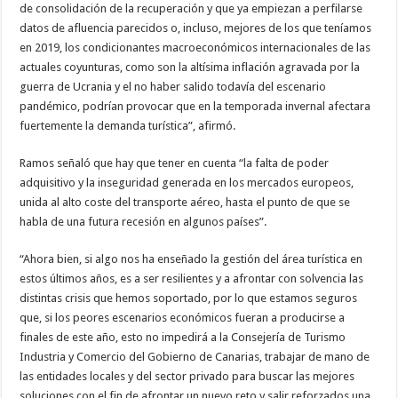
de consolidación de la recuperación y que ya empiezan a perfilarse
nuestra web
funcione lo
datos de afluencia parecidos o, incluso, mejores de los que teníamos
mejor posible
en 2019, los condicionantes macroeconómicos internacionales de las
durante tu
visita. Si
actuales coyunturas, como son la altísima inflación agravada por la
rechaza estas
guerra de Ucrania y el no haber salido todavía del escenario
cookies,
algunas
pandémico, podrían provocar que en la temporada invernal afectara
funcionalidades
fuertemente la demanda turística”, afirmó.
desaparecerán
de la web.
Ramos señaló que hay que tener en cuenta “la falta de poder
adquisitivo y la inseguridad generada en los mercados europeos,
Marketing
unida al alto coste del transporte aéreo, hasta el punto de que se
Al compartir tus
habla de una futura recesión en algunos países”.
intereses y
comportamiento
mientras visitas
“Ahora bien, si algo nos ha enseñado la gestión del área turística en
nuestro sitio,
estos últimos años, es a ser resilientes y a afrontar con solvencia las
aumentas la
posibilidad de
distintas crisis que hemos soportado, por lo que estamos seguros
ver contenido y
que, si los peores escenarios económicos fueran a producirse a
ofertas
personalizados.
finales de este año, esto no impedirá a la Consejería de Turismo
Industria y Comercio del Gobierno de Canarias, trabajar de mano de
las entidades locales y del sector privado para buscar las mejores
soluciones con el fin de afrontar un nuevo reto y salir reforzados una