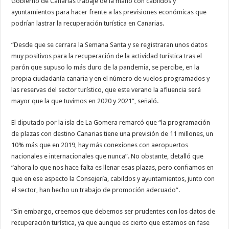
Gobierno de Canarias trabaje de la mano con cabildos y
ayuntamientos para hacer frente a las previsiones económicas que
Necesarias
podrían lastrar la recuperación turística en Canarias.
Estas
cookies no
son
“Desde que se cerrara la Semana Santa y se registraran unos datos
opcionales.
Son
muy positivos para la recuperación de la actividad turística tras el
necesarias
parón que supuso lo más duro de la pandemia, se percibe, en la
para que
funcione la
propia ciudadanía canaria y en el número de vuelos programados y
web.
las reservas del sector turístico, que este verano la afluencia será
mayor que la que tuvimos en 2020 y 2021”, señaló.
Estadísticas
El diputado por la isla de La Gomera remarcó que “la programación
Para que
podamos
de plazas con destino Canarias tiene una previsión de 11 millones, un
mejorar la
10% más que en 2019, hay más conexiones con aeropuertos
funcionalidad
y estructura
nacionales e internacionales que nunca”. No obstante, detalló que
de la web, en
“ahora lo que nos hace falta es llenar esas plazas, pero confiamos en
base a cómo
que en ese aspecto la Consejería, cabildos y ayuntamientos, junto con
se usa la
web.
el sector, han hecho un trabajo de promoción adecuado”.
“Sin embargo, creemos que debemos ser prudentes con los datos de
Experiencia
recuperación turística, ya que aunque es cierto que estamos en fase
Para que