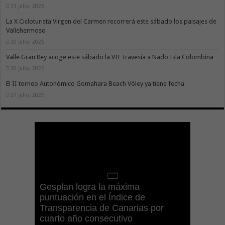
31 julio, 2026
La X Cicloturista Virgen del Carmen recorrerá este sábado los paisajes de
Vallehermoso
30 julio, 2026
Valle Gran Rey acoge este sábado la VII Travesía a Nado Isla Colombina
30 julio, 2026
El II torneo Autonómico Gomahara Beach Vóley ya tiene fecha
27 julio, 2026
Gesplan logra la máxima
El Gobierno canario concede
Visocan incorpora 170 pisos a su
Sanidad refuerza la capacidad
puntuación en el Índice de
ayudas del POSEICAN-Pesca al
Transición Ecológica coordina con
parque de vivienda protegida en
diagnóstica de los centros de salud
El Gobierno de Canarias convoca el
Transparencia de Canarias por
sector por valor de 7,09 M€ tras
Ashotel su adhesión a la Red de
régimen de alquiler asequible de
con el impulso de la ecografía
Concurso de Sal Marina
cuarto año consecutivo
aumentar las cuantías
Refugios Climáticos de Canarias
Tenerife
clínica
Agrocanarias 2026