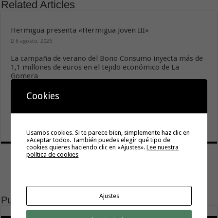
Related Articles
Hermigua presenta «Hermigua Joven III»
6 agosto, 2026
La campaña de verano del Bono Consumo inyecta más de
1,1 millones de euros en el tejido económico de La
Gomera
6 agosto, 2026
Cookies
El Ayuntamiento de Hermigua licita la instalación de 30
farolas fotovoltaicas en la subida a Las Cabezadas
6 agosto, 2026
Usamos cookies. Si te parece bien, simplemente haz clic en
«Aceptar todo». También puedes elegir qué tipo de
cookies quieres haciendo clic en «Ajustes».
Lee nuestra
política de cookies
Ajustes
Publicidad