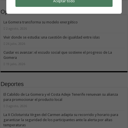
Aceptar todo
Opinión
La Gomera transforma su modelo energético
2 agosto, 2026
Vivir donde se estudia: una cuestión de igualdad entre islas
26 julio, 2026
Cuidar es avanzar: el escudo social que sostiene el progreso de La
Gomera
19 julio, 2026
Deportes
El Cabildo de La Gomera y el Costa Adeje Tenerife renuevan su alianza
para promocionar el producto local
3 agosto, 2026
La X Cicloturista Virgen del Carmen adapta su recorrido y horario para
garantizar la seguridad de los participantes ante la alerta por altas
temperaturas