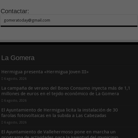
Contactar:
gomeratoday@gmail.com
La Gomera
Hermigua presenta «Hermigua Joven III»
6 agosto, 2026
La campaña de verano del Bono Consumo inyecta más de 1,1
millones de euros en el tejido económico de La Gomera
6 agosto, 2026
El Ayuntamiento de Hermigua licita la instalación de 30
farolas fotovoltaicas en la subida a Las Cabezadas
6 agosto, 2026
El Ayuntamiento de Vallehermoso pone en marcha un
programa de actividades para la juventud del municipio