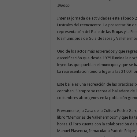
Blanco
Intensa jornada de actividades este sábado 
Lustrales del reencuentro. La presentación de
representación del Baile de las Brujas y la Fi
los municipios de Guía de Isora y Vallehermos
Uno de los actos más esperados y que regresa
escenificación que desde 1975 ilumina la noc
leyendas que pueblan el municipio y que se ha
La representación tendrá lugar a las 21.00 hora
Este baile es una recreación de las prácticas
contaban. Siempre se recrea el bailadero de l
costumbres aborígenes en la población gome
Previamente, la Casa de la Cultura Pedro Gar
libro “Memorias de Vallehermoso” y que ha ten
horas. El libro cuenta con la colaboración de
Manuel Plasencia, Inmaculada Padrón Felipe,