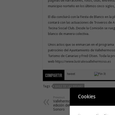
páginas de narraciones, fotos, citas, entrevis
municipio norteño en los últimos cinco siglos,
El día concluirá con la Fiesta de Blanco en la 
contará con las actuaciones de Troveros de 
Tecina Social Club. Desde la Comisión se ruega
blanco de manera colectiva.
Unos actos que se enmarcan en el programa de
patrocinio del Ayuntamiento de Vallehermoso
Turismo de Canarias y Fred Olsen. Toda la p
web
https://www.lustralesvallehermoso.es
tweet
Compartir
Tags
BAILE DE LAS BRUJAS
Cookies
Previous
Vallehermoso acoge la XVIII
edición del Festival Atlántico
Sonoro