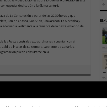
tas, noticias y descripciones sobre lo que ha acontecido en este
1
 con especial dedicación a la última centuria.
plaza de La Constitución a partir de las 22.30 horas y que
Dep
Asieta, Son de Chasna, Son&Son, Chakarason, La Mecánica y
 adecuar la vestimenta a la temática de la fiesta vistiendo de
 las Fiestas Lustrales extraordinarias y cuentan con el
, Cabildo insular de La Gomera, Gobierno de Canarias,
3
rogramación puede consultarse en la
ant
3
Next
«Lo que dice la gente» por
Casimiro Curbelo