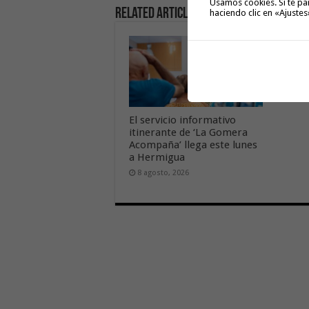
Usamos cookies. Si te pa
Related Articles
haciendo clic en «Ajustes
Cierre 
Garajo
miérco
2026
8 agos
El servicio informativo
itinerante de ‘La Gomera
Acompaña’ llega este lunes
a Hermigua
8 agosto, 2026