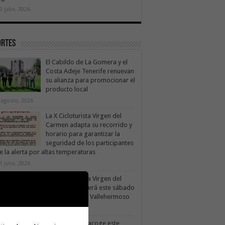
9 julio, 2026
ortes
El Cabildo de La Gomera y el
Costa Adeje Tenerife renuevan
su alianza para promocionar el
producto local
 agosto, 2026
La X Cicloturista Virgen del
Carmen adapta su recorrido y
horario para garantizar la
seguridad de los participantes
e la alerta por altas temperaturas
1 julio, 2026
La X Cicloturista Virgen del
Carmen recorrerá este sábado
los paisajes de Vallehermoso
30 julio, 2026
Valle Gran Rey acoge este