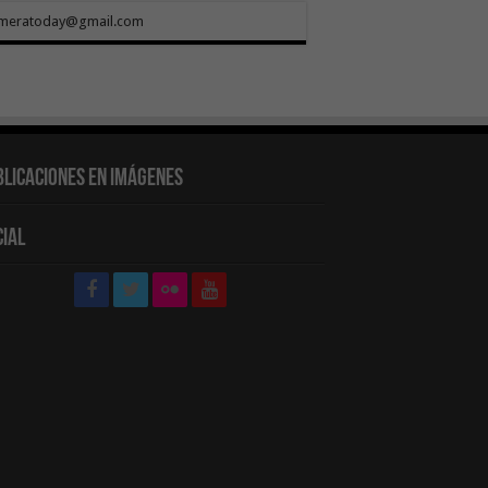
meratoday@gmail.com
blicaciones en Imágenes
cial