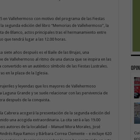
25 en Vallehermoso con motivo del programa de las Fiestas
 la segunda edición del libro “Memorias de Vallehermoso”, la
esta de Blanco, actos principales tras el hermanamiento entre
o que tendrá lugar a las 12.00 horas.
 siete años después es el Baile de las Brujas, una
he de Vallehermoso al ritmo de una danza que se inspira en las
 convertido en un auténtico símbolo de las Fiestas Lustrales.
Opin
s en la plaza de la Iglesia.
 brujeriles y leyendas que los mayores de Vallehermoso
a Laguna Grande y se suele relacionar con las pervivencia de
ra después de la conquista.
cía Cabrera acogerá la presentación de la segunda edición del
ido una acogida extraordinaria. La cita será a las 19.00
 seis autores de la localidad – Manuel Mora Morales, José
Cui
 Andrés Raya Ramos y Bárbara Correa Clemente – e incluye 620
pr