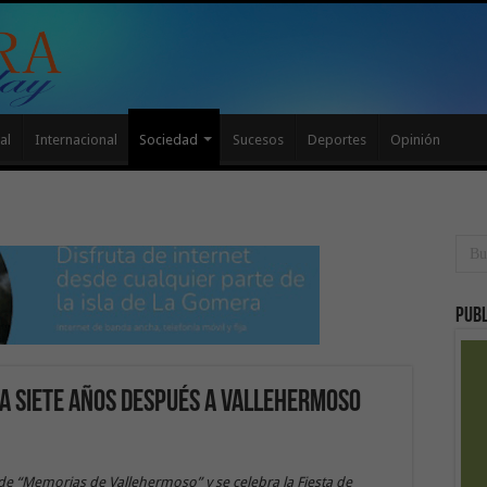
al
Internacional
Sociedad
Sucesos
Deportes
Opinión
Publ
sa siete años después a Vallehermoso
de “Memorias de Vallehermoso” y se celebra la Fiesta de