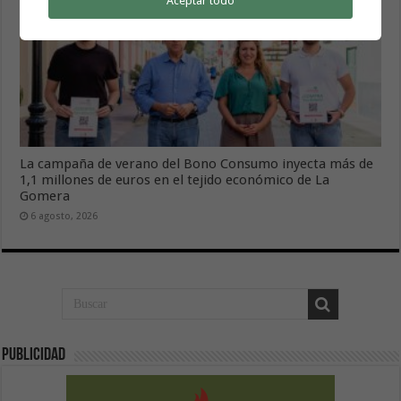
Aceptar todo
La campaña de verano del Bono Consumo inyecta más de
1,1 millones de euros en el tejido económico de La
Gomera
6 agosto, 2026
Publicidad