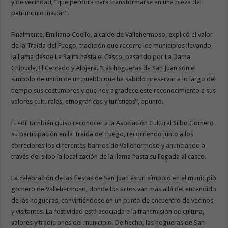
y de vecindad, “que perdura para transformarse en una pieza del
patrimonio insular”.
Finalmente, Emiliano Coello, alcalde de Vallehermoso, explicó el valor
de la Traída del Fuego, tradición que recorre los municipios llevando
la llama desde La Rajita hasta el Casco, pasando por La Dama,
Chipude, El Cercado y Alojera. “Las hogueras de San Juan son el
símbolo de unión de un pueblo que ha sabido preservar a lo largo del
tiempo sus costumbres y que hoy agradece este reconocimiento a sus
valores culturales, etnográficos y turísticos”, apuntó.
El edil también quiso reconocer a la Asociación Cultural Silbo Gomero
su participación en la Traída del Fuego, recorriendo junto a los
corredores los diferentes barrios de Vallehermoso y anunciando a
través del silbo la localización de la llama hasta su llegada al casco.
La celebración de las fiestas de San Juan es un símbolo en el municipio
gomero de Vallehermoso, donde los actos van más allá del encendido
de las hogueras, convirtiéndose en un punto de encuentro de vecinos
y visitantes. La festividad está asociada a la transmisión de cultura,
valores y tradiciones del municipio. De hecho, las hogueras de San