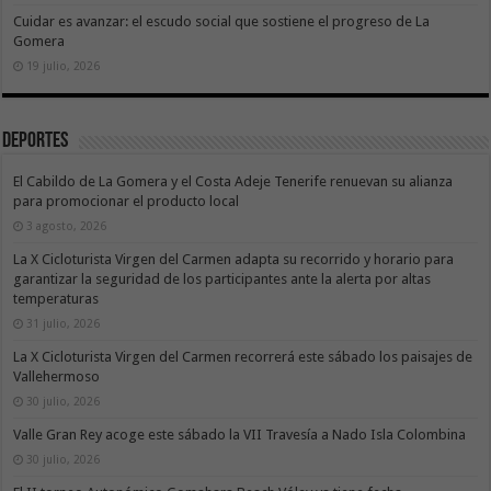
Cuidar es avanzar: el escudo social que sostiene el progreso de La
Gomera
19 julio, 2026
Deportes
El Cabildo de La Gomera y el Costa Adeje Tenerife renuevan su alianza
para promocionar el producto local
3 agosto, 2026
La X Cicloturista Virgen del Carmen adapta su recorrido y horario para
garantizar la seguridad de los participantes ante la alerta por altas
temperaturas
31 julio, 2026
La X Cicloturista Virgen del Carmen recorrerá este sábado los paisajes de
Vallehermoso
30 julio, 2026
Valle Gran Rey acoge este sábado la VII Travesía a Nado Isla Colombina
30 julio, 2026