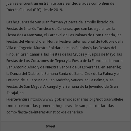
Juan se encuentran en trámite para ser declaradas como Bien de
Interés Cultural (BIC) desde 2019.
Las hogueras de San Juan forman ya parte del amplio listado de
Fiestas de Interés Turístico de Canarias, que son las siguientes: la
Fiesta de La Manzana, el Carnaval de Las Palmas de Gran Canaria, las
Fiestas del Almendro en Flor, el Festival Internacional de Folklore de la
Villa de Ingenio ‘Muestra Solidaria de los Pueblos’ y las Fiestas del
Pino, en Gran Canaria; las Fiestas de las Cruces y Fuegos de Mayo, las
Fiestas de Los Corazones de Tejina y la Fiesta de la Florida en honor a
San Antonio Abad y de Nuestra Señora de La Esperanza, en Tenerife;
la Danza del Diablo, la Semana Santa de Santa Cruz de La Palma y el
Entierro de la Sardina de San Andrés y Sauces, en La Palma; y las
Fiestas de San Miguel Arcángel y la Semana de la Juventud de Gran
Tarajal, en
Fuerteventura.
https://www3.gobiernodecanarias.org/noticias/vallehe
rmoso-celebra-las-primeras-hogueras-de-san-juan-declaradas-
como-fiesta-de-interes-turistico-de-canarias/
tweet