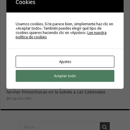
Cookies
Usamos cookies. Si te parece bien, simplemente haz clic en
«Aceptar todo». También puedes elegir qué tipo de
cookies quieres haciendo clic en «Ajustes».
Lee nuestra
política de cookies
La campaña de verano del Bono Consumo inyecta más de
Ajustes
1,1 millones de euros en el tejido económico de La
Gomera
Aceptar todo
6 agosto, 2026
El Ayuntamiento de Hermigua licita la instalación de 30
farolas fotovoltaicas en la subida a Las Cabezadas
6 agosto, 2026