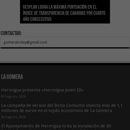
Gesplan logra la máxima puntuación en el
El Gobierno canario concede ayudas del
Transición Ecológica coordina con Ashotel su
Visocan incorpora 170 pisos a su parque de
Sanidad refuerza la capacidad diagnóstica de
Índice de Transparencia de Canarias por cuarto
POSEICAN-Pesca al sector por valor de 7,09 M€
adhesión a la Red de Refugios Climáticos de
vivienda protegida en régimen de alquiler
los centros de salud con el impulso de la
El Gobierno de Canarias convoca el Concurso de
año consecutivo
tras aumentar las cuantías
Canarias
asequible de Tenerife
ecografía clínica
Sal Marina Agrocanarias 2026
Contactar:
gomeratoday@gmail.com
La Gomera
Hermigua presenta «Hermigua Joven III»
6 agosto, 2026
La campaña de verano del Bono Consumo inyecta más de 1,1
millones de euros en el tejido económico de La Gomera
6 agosto, 2026
El Ayuntamiento de Hermigua licita la instalación de 30