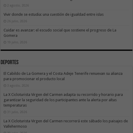
2 agosto, 2026
Vivir donde se estudia: una cuestión de igualdad entre islas
26 julio, 2026
Cuidar es avanzar: el escudo social que sostiene el progreso de La
Gomera
19 julio, 2026
Deportes
El Cabildo de La Gomera y el Costa Adeje Tenerife renuevan su alianza
para promocionar el producto local
3 agosto, 2026
La X Cicloturista Virgen del Carmen adapta su recorrido y horario para
garantizar la seguridad de los participantes ante la alerta por altas
temperaturas
31 julio, 2026
La X Cicloturista Virgen del Carmen recorrerá este sábado los paisajes de
Vallehermoso
30 julio, 2026