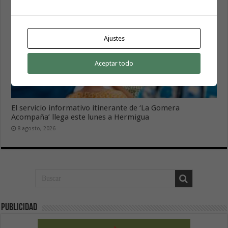
Ajustes
Aceptar todo
El servicio informativo itinerante de ‘La Gomera
Acompaña’ llega este lunes a Hermigua
8 agosto, 2026
Publicidad