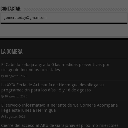
Contactar:
gomeratoday@gmail.com
La Gomera
El Cabildo rebaja a grado 0 las medidas preventivas por
riesgo de incendios forestales
10 agosto, 2026
La XXIX Feria de Artesanía de Hermigua despliega su
programación para los días 15 y 16 de agosto
10 agosto, 2026
El servicio informativo itinerante de ‘La Gomera Acompaña’
llega este lunes a Hermigua
8 agosto, 2026
Cierre del acceso al Alto de Garajonay el próximo miércoles