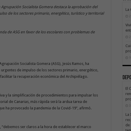
 Agrupación Socialista Gomera destaca la aprobación del
La
o de los sectores primario, energético, turístico y territorial
2
Viv
ent
nda de ASG en favor de los escolares con problemas de
2
Cui
pr
1
 Agrupación Socialista Gomera (ASG), Jesús Ramos, ha
urgentes de impulso de los sectores primario, energético,
ir facilitar la recuperación económica del Archipiélago.
Dep
El 
ren
iva y la simplificación de procedimientos para impulsar los
pro
itorial de Canarias, más rápida será la ardua tarea de
3
 que ha provocado la pandemia de la Covid-19”, afirmó.
La 
rec
de 
a, “debemos ser claros a la hora de establecer el marco
te