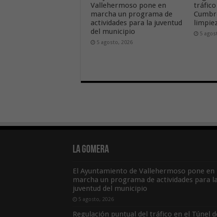
Vallehermoso pone en
tráfico
marcha un programa de
Cumbre
actividades para la juventud
limpie
del municipio
5 agos
5 agosto, 2026
La Gomera
El Ayuntamiento de Vallehermoso pone en
marcha un programa de actividades para l
juventud del municipio
5 agosto, 2026
Regulación puntual del tráfico en el Túnel d