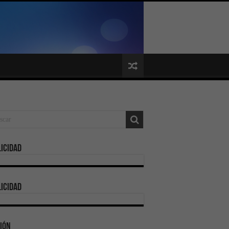
icidad
icidad
ión