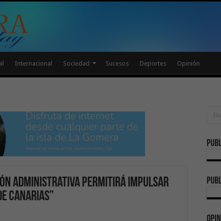
al
Internacional
Sociedad
Sucesos
Deportes
Opinión
Publ
publ
ión administrativa permitirá impulsar
de Canarias”
Opin