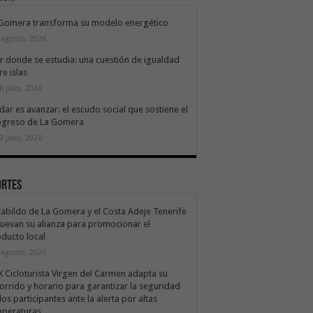
 Gomera transforma su modelo energético
 agosto, 2026
ir donde se estudia: una cuestión de igualdad
re islas
6 julio, 2026
dar es avanzar: el escudo social que sostiene el
ogreso de La Gomera
9 julio, 2026
ortes
Cabildo de La Gomera y el Costa Adeje Tenerife
uevan su alianza para promocionar el
ducto local
 agosto, 2026
X Cicloturista Virgen del Carmen adapta su
orrido y horario para garantizar la seguridad
los participantes ante la alerta por altas
mperaturas