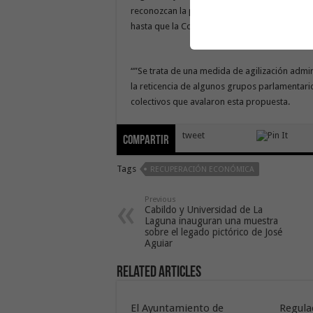
reconozcan la posibilidad de hacer este servi
hasta que la Consejería de Educación les reco
“”Se trata de una medida de agilización admin
la reticencia de algunos grupos parlamentario
colectivos que avalaron esta propuesta.
tweet
Compartir
Tags
RECUPERACIÓN ECONÓMICA
Previous
Cabildo y Universidad de La
Laguna inauguran una muestra
sobre el legado pictórico de José
Aguiar
Related Articles
El Ayuntamiento de
Regula