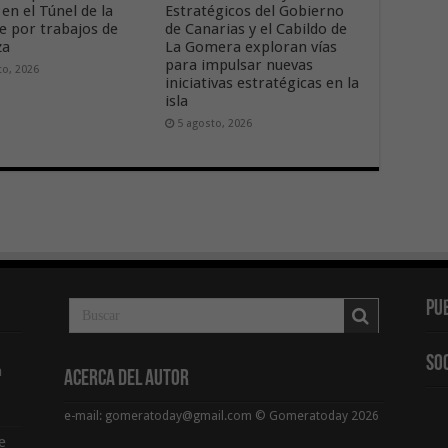
 en el Túnel de la
Estratégicos del Gobierno
 por trabajos de
de Canarias y el Cabildo de
za
La Gomera exploran vías
para impulsar nuevas
to, 2026
iniciativas estratégicas en la
isla
5 agosto, 2026
Pu
So
a
Acerca del Autor
e-mail: gomeratoday@gmail.com © Gomeratoday 2026
e