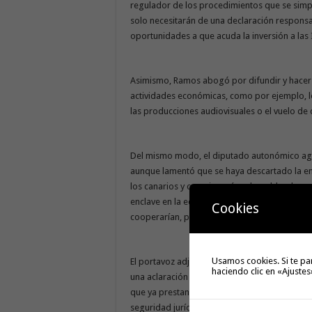
regulador de los procedimientos que se simpl
solo necesitarán de una declaración respon
oportunidades a que acuda la inversión a las 
Asimismo, Ramos abogó por difundir y hacer v
actividades económicas, como por ejemplo, l
las producciones audiovisuales o el vuelo de
Del mismo modo, el diputado autonómico agra
aunque lamentó que se haya descartado la e
los canarios y canarias más vulnerables, los
enclave en la educación pública; un colectiv
Cookies
cooperarían, pero no ha sido así”.
Usamos cookies. Si te pa
El portavoz adjunto de ASG en la Cámara reg
haciendo clic en «Ajustes
una aclaración a la ley de transportes terres
que ya prestan este servicio desde hace más
seguridad jurídica. “Siempre pasan un calvari