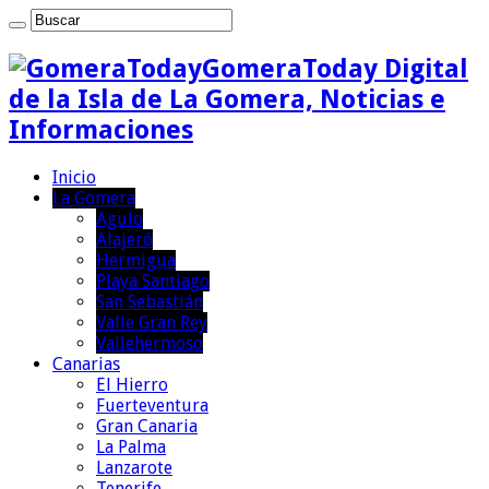
GomeraToday Digital
de la Isla de La Gomera, Noticias e
Informaciones
Inicio
La Gomera
Agulo
Alajeró
Hermigua
Playa Santiago
San Sebastián
Valle Gran Rey
Vallehermoso
Canarias
El Hierro
Fuerteventura
Gran Canaria
La Palma
Lanzarote
Tenerife