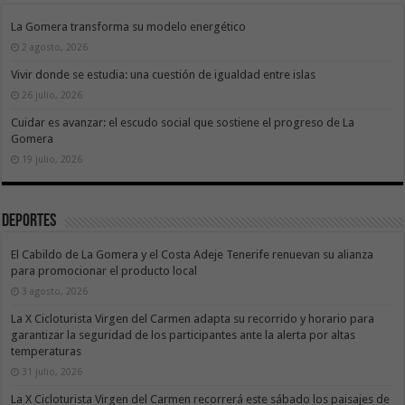
La Gomera transforma su modelo energético
2 agosto, 2026
Vivir donde se estudia: una cuestión de igualdad entre islas
26 julio, 2026
Cuidar es avanzar: el escudo social que sostiene el progreso de La
Gomera
19 julio, 2026
Deportes
El Cabildo de La Gomera y el Costa Adeje Tenerife renuevan su alianza
para promocionar el producto local
3 agosto, 2026
La X Cicloturista Virgen del Carmen adapta su recorrido y horario para
garantizar la seguridad de los participantes ante la alerta por altas
temperaturas
31 julio, 2026
La X Cicloturista Virgen del Carmen recorrerá este sábado los paisajes de