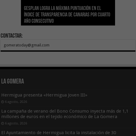
Gesplan logra la máxima puntuación en el
El Gobierno canario concede ayudas del
Transición Ecológica coordina con Ashotel su
Visocan incorpora 170 pisos a su parque de
Sanidad refuerza la capacidad diagnóstica de
Índice de Transparencia de Canarias por cuarto
POSEICAN-Pesca al sector por valor de 7,09 M€
adhesión a la Red de Refugios Climáticos de
vivienda protegida en régimen de alquiler
los centros de salud con el impulso de la
El Gobierno de Canarias convoca el Concurso de
año consecutivo
tras aumentar las cuantías
Canarias
asequible de Tenerife
ecografía clínica
Sal Marina Agrocanarias 2026
Contactar:
gomeratoday@gmail.com
La Gomera
Hermigua presenta «Hermigua Joven III»
6 agosto, 2026
La campaña de verano del Bono Consumo inyecta más de 1,1
millones de euros en el tejido económico de La Gomera
6 agosto, 2026
El Ayuntamiento de Hermigua licita la instalación de 30