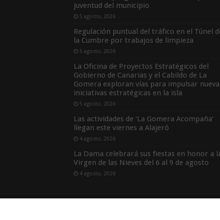
juventud del municipio
5 agosto, 2026
Regulación puntual del tráfico en el Túnel d
la Cumbre por trabajos de limpieza
5 agosto, 2026
La Oficina de Proyectos Estratégicos del
Gobierno de Canarias y el Cabildo de La
Gomera exploran vías para impulsar nueva
iniciativas estratégicas en la isla
5 agosto, 2026
Las actividades de ‘La Gomera Acompaña’
llegan este viernes a Alajeró
4 agosto, 2026
La Dama celebrará sus fiestas en honor a l
Virgen de las Nieves del 6 al 9 de agosto
4 agosto, 2026