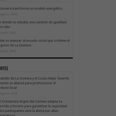
 Gomera transforma su modelo energético
 agosto, 2026
ir donde se estudia: una cuestión de igualdad
re islas
6 julio, 2026
dar es avanzar: el escudo social que sostiene el
ogreso de La Gomera
9 julio, 2026
ortes
Cabildo de La Gomera y el Costa Adeje Tenerife
uevan su alianza para promocionar el
ducto local
 agosto, 2026
X Cicloturista Virgen del Carmen adapta su
orrido y horario para garantizar la seguridad
los participantes ante la alerta por altas
mperaturas