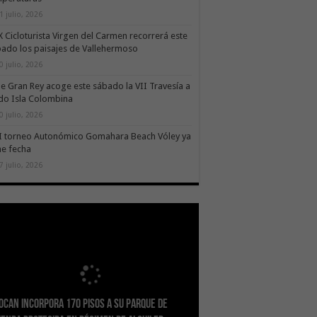
1 julio, 2026
X Cicloturista Virgen del Carmen recorrerá este
ado los paisajes de Vallehermoso
0 julio, 2026
le Gran Rey acoge este sábado la VII Travesía a
do Isla Colombina
0 julio, 2026
II torneo Autonómico Gomahara Beach Vóley ya
ne fecha
7 julio, 2026
ocan incorpora 170 pisos a su parque de
idad refuerza la capacidad diagnóstica de
nsición despliega un sistema fotovoltaico
ESSSCAN inicia la formación en primeros
Gobierno de Canarias concede ayudas por