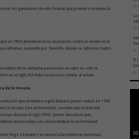
3
nocer los ganadores de este festival que premia e incentiva la
La 
sáb
3
Val
 que en 1803 abanderaron la vacunación contra la viruela en la
Na
una a ultramar, pasando por Tenerife, donde se subieron cuatro
3
El 
tie
sponsables de la campaña para poner en valor no solo la
2
cómo en el siglo XIX hubo un proceso similar al actual.
ica de la Vacuna
a evolución que el médico inglés Edward Jenner realizó en 1796
enir la viruela. Esta enfermedad, considerada erradicada
sonas durante el siglo XVIII. Jenner descubrió que,
quedaban inmunizadas y no desarrollaban la enfermedad.
Vis
San
Tra
La 
El 
enner llegó a España y se vacunó a las primeras personas,