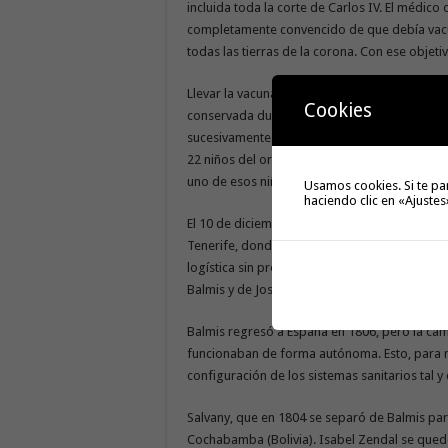
incluida toda la corte de Carlos IV. El médico
completamente convencido de que debía vacun
todas las tierras de la corona. Con ese objeti
Llevar la vacuna a los territorios de ultramar
Cookies
conservada durante unos días. Balmis tuvo la
sucesivamente a niños durante la navegación ha
22 niños del orfanato Casa de Expósitos de 
uno de esos niños, Isabel Zendal Gómez. La e
Usamos cookies. Si te pa
haciendo clic en «Ajustes
El 10 de diciembre de dicho año la Real Expe
Tenerife, donde vacunó durante un mes a miles
logística sin precedentes hacia el resto del a
Balmis y de José Salvany y Lleopart siguió su 
Balmis regresó a España en 1806, pero la cam
funcionaban de forma autónoma. Esto, para m
configuración de los sistemas sanitarios tal
Salvany, que en 1804 se separó de Balmis para
Cochabamba (Bolivia). Isabel Zendal se quedó