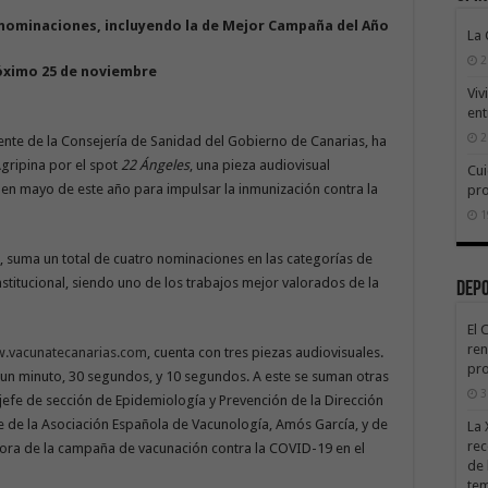
 nominaciones, incluyendo la de Mejor Campaña del Año
La
2
óximo 25 de noviembre
Viv
ent
2
iente de la Consejería de Sanidad del Gobierno de Canarias, ha
gripina por el spot
22 Ángeles
, una pieza audiovisual
Cui
 en mayo de este año para impulsar la inmunización contra la
pr
1
, suma un total de cuatro nominaciones en las categorías de
stitucional, siendo uno de los trabajos mejor valorados de la
Dep
El 
ren
.vacunatecanarias.com
, cuenta con tres piezas audiovisuales.
pro
e un minuto, 30 segundos, y 10 segundos. A este se suman otras
3
jefe de sección de Epidemiología y Prevención de la Dirección
te de la Asociación Española de Vacunología, Amós García, y de
La 
rec
ora de la campaña de vacunación contra la COVID-19 en el
de 
te