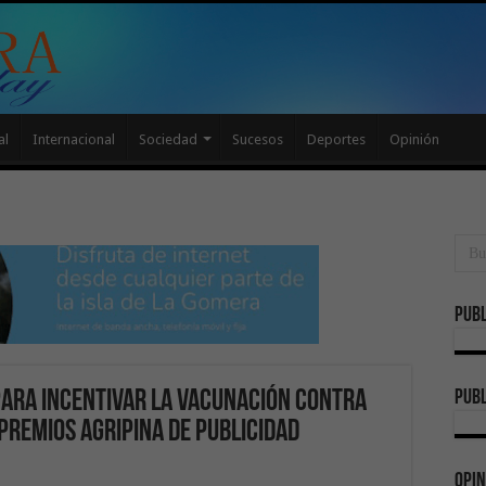
al
Internacional
Sociedad
Sucesos
Deportes
Opinión
Publ
publ
 para incentivar la vacunación contra
 Premios Agripina de publicidad
Opin