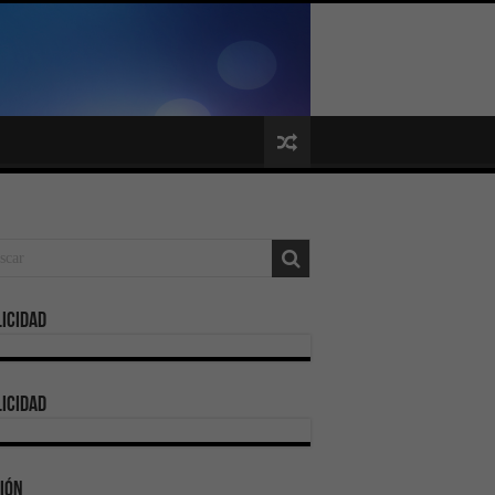
icidad
icidad
ión