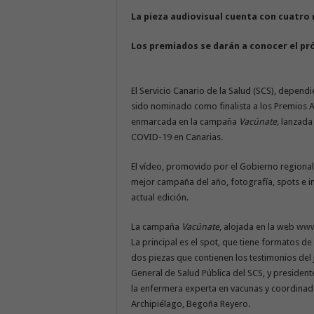
La pieza audiovisual cuenta con cuatro
Los premiados se darán a conocer el pr
El Servicio Canario de la Salud (SCS), depend
sido nominado como finalista a los Premios A
enmarcada en la campaña
Vacúnate
,
lanzada
COVID-19 en Canarias.
El vídeo, promovido por el Gobierno regional
mejor campaña del año, fotografía, spots e in
actual edición.
La campaña
Vacúnate
, alojada en la web
www
La principal es el spot, que tiene formatos d
dos piezas que contienen los testimonios del 
General de Salud Pública del SCS, y presiden
la enfermera experta en vacunas y coordinad
Archipiélago, Begoña Reyero.