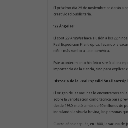
El próximo día 25 de noviembre se darán a co
creatividad publicitaria.
‘22 Ángeles’
El spot
22 Ángeles
hace alusión a los 22 niños
Real Expedición Filantrópica, llevando la vac
niños más rumbo a Latinoamérica.
Este acontecimiento histórico sirvió a los re
importancia de la ciencia, sino para explicar 
Historia de la Real Expedición Filantróp
El origen de las vacunas lo encontramos en l
sobre la variolización como técnica para prev
desde 1980, mató a más de 60 millones de per
inoculando la viruela bovina, las personas 
Cuatro años después, en 1800, la vacuna de J