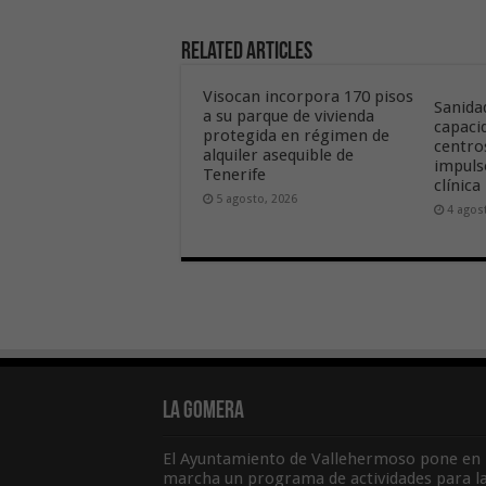
Related Articles
Visocan incorpora 170 pisos
Sanida
a su parque de vivienda
capaci
protegida en régimen de
centros
alquiler asequible de
impuls
Tenerife
clínica
5 agosto, 2026
4 agos
La Gomera
El Ayuntamiento de Vallehermoso pone en
marcha un programa de actividades para l