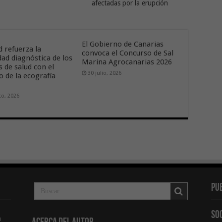
afectadas por la erupción
El Gobierno de Canarias
d refuerza la
convoca el Concurso de Sal
dad diagnóstica de los
Marina Agrocanarias 2026
 de salud con el
30 julio, 2026
o de la ecografía
to, 2026
Pu
So
a