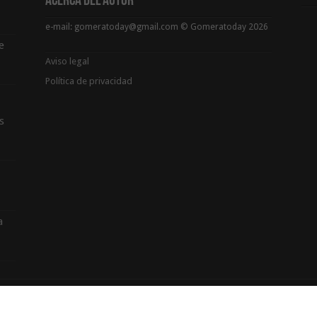
Acerca del Autor
e-mail: gomeratoday@gmail.com © Gomeratoday 2026
e
Aviso legal
Política de privacidad
s
a