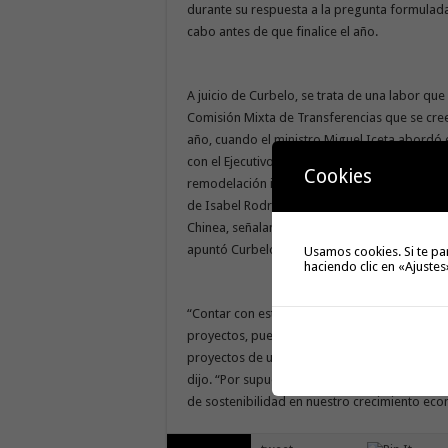
durante su respuesta a la pregunta formulada
cabo antes de que finalice el año.
A juicio de Curbelo, se trata de una labor qu
Comisión Mixta de Transferencias que se cree
año, cuando el ministro Miguel Iceta abordó 
con el Ejecutivo regional, se abrió la espera
Cookies
remodelación importante del Gobierno del Es
de Isabel Rodríguez. “Precisamente, la minis
Chinea, señalando que ya se han iniciado la
apuntó Curbelo.
Usamos cookies. Si te pa
haciendo clic en «Ajustes
“Contar con esta competencia nos abre al fin 
proyectos, puertos, acuicultura, emisarios, se
proyectos de urbanización que actualmente 
dijo. “Por supuesto, todas estas oportunida
de sostenibilidad en nuestro crecimiento econ