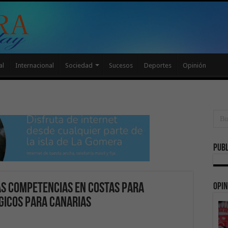
al
Internacional
Sociedad
Sucesos
Deportes
Opinión
Publ
Opin
las competencias en Costas para
gicos para Canarias