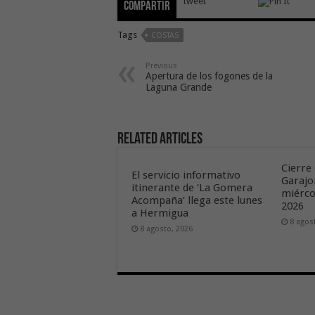
tweet
Compartir
Tags
COSTAS
Previous
Apertura de los fogones de la
Laguna Grande
Related Articles
Cierre 
El servicio informativo
Garajo
itinerante de ‘La Gomera
miérco
Acompaña’ llega este lunes
2026
a Hermigua
8 agos
8 agosto, 2026