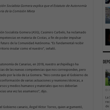
ión Socialista Gomera explica que el Estatuto de Autonomía
oria de la Comisión Mixta
ión Socialista Gomera (ASG), Casimiro Curbelo, ha reclamado
competencias en materia de Costas, a fin de poder impulsar
el futuro de la Comunidad Autónoma. “Es fundamental recibir
ritorio insular como el nuestro”, señaló.
Dep
utonomía de Canarias, en 2018, nuestro archipiélago ha
ncias de las nuevas competencias que nos corresponden, pero
utado por la isla de La Gomera. “Nos consta que el Gobierno de
 conformación de varias actuaciones y reuniones técnicas, a
ecursos y medios humanos y materiales que nos deberían
3
ias una vez las asumamos”, dijo.
La 
rec
de 
el Gobierno canario, Ángel Víctor Torres, quien argumentó,