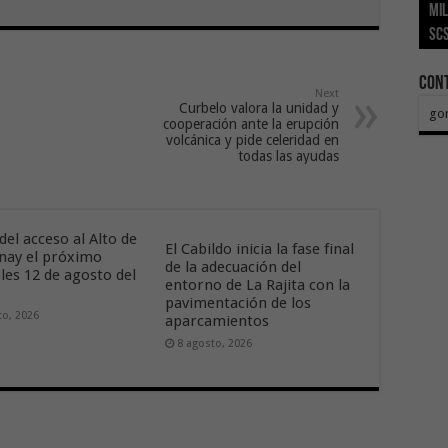
mil
Índ
POS
adh
viv
los
SC
añ
tr
Ca
ase
eco
Con
Next
Curbelo valora la unidad y
go
cooperación ante la erupción
volcánica y pide celeridad en
todas las ayudas
del acceso al Alto de
El Cabildo inicia la fase final
nay el próximo
de la adecuación del
les 12 de agosto del
entorno de La Rajita con la
pavimentación de los
to, 2026
aparcamientos
8 agosto, 2026