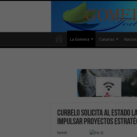
La Gomera
Canarias
Nacion
Curbelo solicita al Estado 
impulsar proyectos estraté
tweet