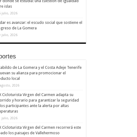
ir donde se estudia: una cuestión de igualdad
re islas
 julio, 2026
dar es avanzar: el escudo social que sostiene el
ogreso de La Gomera
 julio, 2026
portes
Cabildo de La Gomera y el Costa Adeje Tenerife
uevan su alianza para promocionar el
ducto local
 agosto, 2026
X Cicloturista Virgen del Carmen adapta su
orrido y horario para garantizar la seguridad
los participantes ante la alerta por altas
mperaturas
 julio, 2026
X Cicloturista Virgen del Carmen recorrerá este
ado los paisajes de Vallehermoso