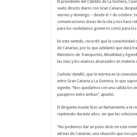
El presidente del Cabildo de La Gomera, Casim
vuelo directo diario con Gran Canaria, despu
Necesarias
Estas
viernes y domingo – desde el 1 de octubre. S
cookies no
comunicaciones áreas de la isla y nos hace re
son
opcionales.
para los ciudadanos gomeros como para los q
Son
necesarias
En este sentido, recordó que la conectividad
para que
funcione la
de Canarias, por lo que adelantó que dará tra
web.
Ministerio de Transportes, Movilidad y Agen
las islas y los avances alcanzados en materia 
Estadísticas
Curbelo detalló, que la merma en la conectiv
Para que
podamos
entre Gran Canaria y La Gomera, lo que supon
mejorar la
vigente. “Nos quedamos con una salida los v
funcionalidad
y estructura
pasajeros entre ambas”, apuntó.
de la web, en
base a cómo
se usa la
El dirigente insular hizo un llamamiento a la 
web.
repitiendo durante años, sin que las solucio
“No podemos dar un paso atrás en esta reivi
Experiencia
aéreas de Canarias, una situación que nos pon
Para que