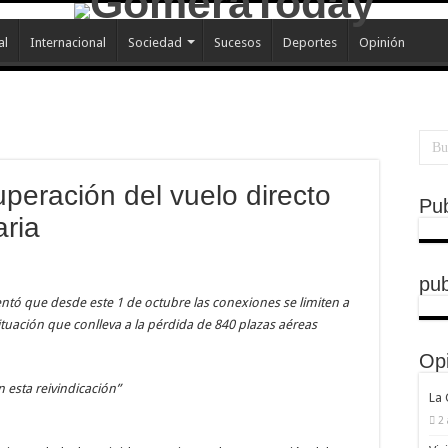
al
Internacional
Sociedad
Sucesos
Deportes
Opinión
uperación del vuelo directo
Pub
aria
pub
ntó que desde este 1 de octubre las conexiones se limiten a
ituación que conlleva a la pérdida de 840 plazas aéreas
Op
esta reivindicación”
La
2