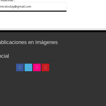
meratoday@gmail.com
blicaciones en Imágenes
cial