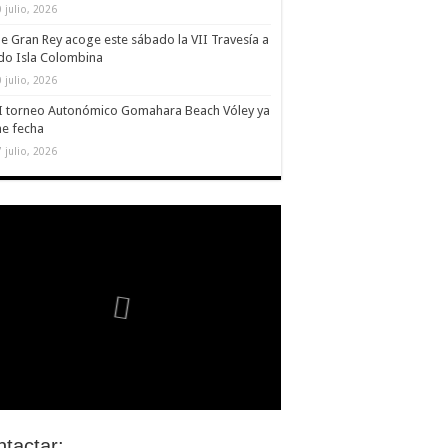
 julio, 2026
le Gran Rey acoge este sábado la VII Travesía a
do Isla Colombina
 julio, 2026
II torneo Autonómico Gomahara Beach Vóley ya
ne fecha
 julio, 2026
tactar: