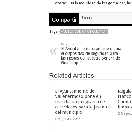
obstaculiza la movilidad de los gomeros y la
nuestra web
funcione lo
mejor posible
durante tu
tweet
Compartir
visita. Si
rechaza estas
cookies,
Tags
VUELO CON GRAN CANARIA
algunas
funcionalidades
desaparecerán
Previous
de la web.
El Ayuntamiento capitalino ultima
el dispositivo de seguridad para
las Fiestas de ‘Nuestra Señora de
Guadalupe’
Marketing
Al compartir tus
Related Articles
intereses y
comportamiento
mientras visitas
nuestro sitio,
El Ayuntamiento de
Regula
aumentas la
Vallehermoso pone en
tráfico
posibilidad de
marcha un programa de
Cumbre
ver contenido y
ofertas
actividades para la juventud
limpie
personalizados.
del municipio
5 agost
5 agosto, 2026