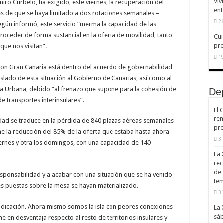
Viv
iro Curbelo, ha exigido, este viernes, la recuperación del
ent
és de que se haya limitado a dos rotaciones semanales –
26
egún informó, este servicio “merma la capacidad de las
troceder de forma sustancial en la oferta de movilidad, tanto
Cui
pr
ue nos visitan”.
19
 con Gran Canaria está dentro del acuerdo de gobernabilidad
slado de esta situación al Gobierno de Canarias, así como al
da Urbana, debido “al frenazo que supone para la cohesión de
De
de transportes interinsulares”.
El 
ren
idad se traduce en la pérdida de 840 plazas aéreas semanales
pro
e la reducción del 85% de la oferta que estaba hasta ahora
3
iernes y otra los domingos, con una capacidad de 140
La 
rec
de 
responsabilidad y a acabar con una situación que se ha venido
te
nes puestas sobre la mesa se hayan materializado.
31
ndicación. Ahora mismo somos la isla con peores conexiones
La 
sáb
e en desventaja respecto al resto de territorios insulares y