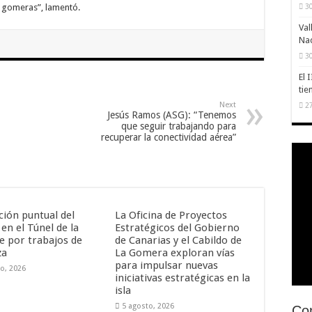
s gomeras”, lamentó.
30
Val
Na
30
El 
tie
Next
27
Jesús Ramos (ASG): “Tenemos
que seguir trabajando para
recuperar la conectividad aérea”
ción puntual del
La Oficina de Proyectos
 en el Túnel de la
Estratégicos del Gobierno
 por trabajos de
de Canarias y el Cabildo de
za
La Gomera exploran vías
para impulsar nuevas
o, 2026
iniciativas estratégicas en la
isla
5 agosto, 2026
Con