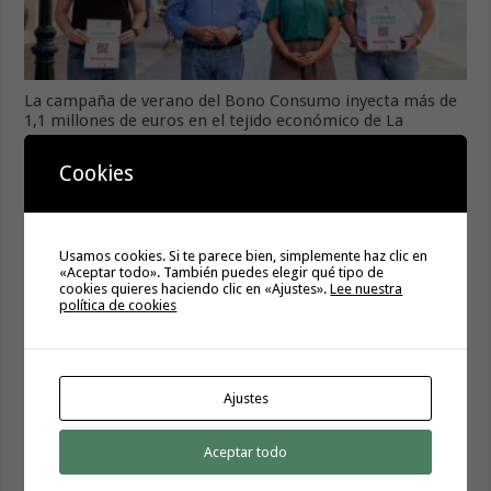
La campaña de verano del Bono Consumo inyecta más de
1,1 millones de euros en el tejido económico de La
Gomera
6 agosto, 2026
Cookies
Usamos cookies. Si te parece bien, simplemente haz clic en
«Aceptar todo». También puedes elegir qué tipo de
cookies quieres haciendo clic en «Ajustes».
Lee nuestra
política de cookies
Ajustes
El Ayuntamiento de Hermigua licita la instalación de 30
Aceptar todo
farolas fotovoltaicas en la subida a Las Cabezadas
6 agosto, 2026