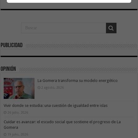
Publicidad
Opinión
La Gomera transforma su modelo energético
2 agosto, 2026
Vivir donde se estudia: una cuestión de igualdad entre islas
26 julio, 2026
Cuidar es avanzar: el escudo social que sostiene el progreso de La
Gomera
19 julio, 2026