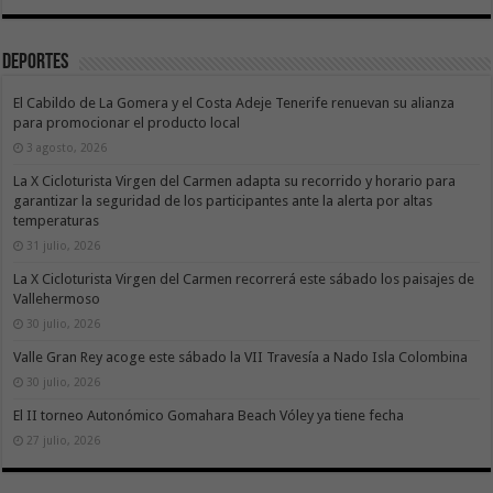
Deportes
El Cabildo de La Gomera y el Costa Adeje Tenerife renuevan su alianza
para promocionar el producto local
3 agosto, 2026
La X Cicloturista Virgen del Carmen adapta su recorrido y horario para
garantizar la seguridad de los participantes ante la alerta por altas
temperaturas
31 julio, 2026
La X Cicloturista Virgen del Carmen recorrerá este sábado los paisajes de
Vallehermoso
30 julio, 2026
Valle Gran Rey acoge este sábado la VII Travesía a Nado Isla Colombina
30 julio, 2026
El II torneo Autonómico Gomahara Beach Vóley ya tiene fecha
27 julio, 2026