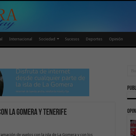
al
Internacional
Sociedad
Sucesos
Deportes
Opinión
Publ
Opin
con La Gomera y Tenerife
amación de vuelos con la isla de La Gomera y con los