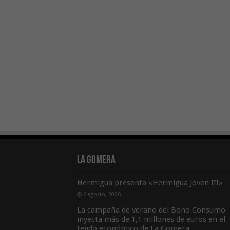
La Gomera
Hermigua presenta «Hermigua Joven III»
6 agosto, 2026
La campaña de verano del Bono Consumo
inyecta más de 1,1 millones de euros en el
tejido económico de La Gomera