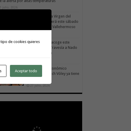
e la alerta por altas temperaturas
1 julio, 2026
La X Cicloturista Virgen del
Carmen recorrerá este sábado
los paisajes de Vallehermoso
30 julio, 2026
 tipo de cookies quieres
Valle Gran Rey acoge este
sábado la VII Travesía a Nado
Isla Colombina
30 julio, 2026
El II torneo Autonómico
s
Aceptar todo
Gomahara Beach Vóley ya tiene
fecha
27 julio, 2026