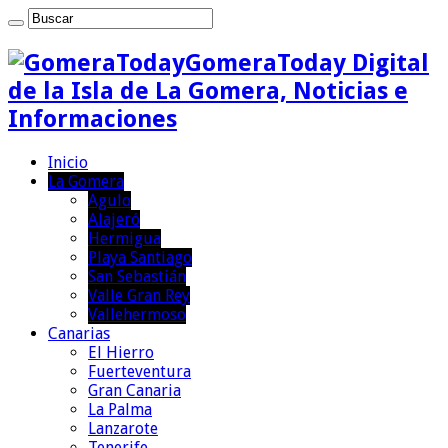
GomeraToday Digital
de la Isla de La Gomera, Noticias e
Informaciones
Inicio
La Gomera
Agulo
Alajeró
Hermigua
Playa Santiago
San Sebastián
Valle Gran Rey
Vallehermoso
Canarias
El Hierro
Fuerteventura
Gran Canaria
La Palma
Lanzarote
Tenerife