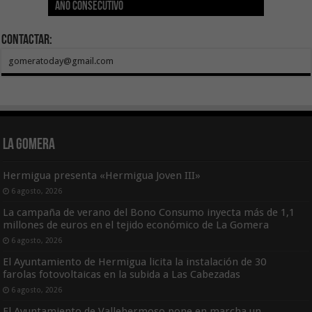
año consecutivo
tras aumentar las cuantías
Canarias
asequible de Tenerife
ecografía clínica
Sal Marina Agrocanarias 2026
Contactar:
gomeratoday@gmail.com
La Gomera
Hermigua presenta «Hermigua Joven III»
6 agosto, 2026
La campaña de verano del Bono Consumo inyecta más de 1,1
millones de euros en el tejido económico de La Gomera
6 agosto, 2026
El Ayuntamiento de Hermigua licita la instalación de 30
farolas fotovoltaicas en la subida a Las Cabezadas
6 agosto, 2026
El Ayuntamiento de Vallehermoso pone en marcha un