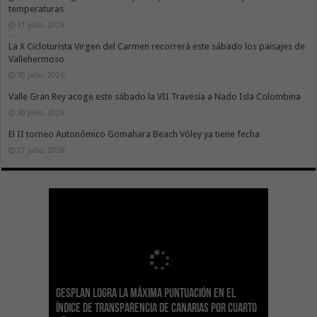
temperaturas
31 julio, 2026
La X Cicloturista Virgen del Carmen recorrerá este sábado los paisajes de
Vallehermoso
30 julio, 2026
Valle Gran Rey acoge este sábado la VII Travesía a Nado Isla Colombina
30 julio, 2026
El II torneo Autonómico Gomahara Beach Vóley ya tiene fecha
27 julio, 2026
Gesplan logra la máxima puntuación en el
El Gobierno canario concede ayudas del
Transición Ecológica coordina con Ashotel su
Visocan incorpora 170 pisos a su parque de
Sanidad refuerza la capacidad diagnóstica de
Índice de Transparencia de Canarias por cuarto
POSEICAN-Pesca al sector por valor de 7,09 M€
adhesión a la Red de Refugios Climáticos de
vivienda protegida en régimen de alquiler
los centros de salud con el impulso de la
El Gobierno de Canarias convoca el Concurso de