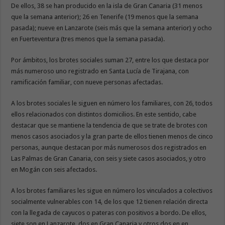
De ellos, 38 se han producido en la isla de Gran Canaria (31 menos
que la semana anterior); 26 en Tenerife (19 menos que la semana
pasada); nueve en Lanzarote (seis más que la semana anterior) y ocho
en Fuerteventura (tres menos que la semana pasada).
Por ámbitos, los brotes sociales suman 27, entre los que destaca por
más numeroso uno registrado en Santa Lucía de Tirajana, con
ramificación familiar, con nueve personas afectadas.
A los brotes sociales le siguen en número los familiares, con 26, todos
ellos relacionados con distintos domicilios. En este sentido, cabe
destacar que se mantiene la tendencia de que se trate de brotes con
menos casos asociados y la gran parte de ellos tienen menos de cinco
personas, aunque destacan por más numerosos dos registrados en
Las Palmas de Gran Canaria, con seis y siete casos asociados, y otro
en Mogán con seis afectados.
A los brotes familiares les sigue en número los vinculados a colectivos
socialmente vulnerables con 14, de los que 12 tienen relación directa
con la llegada de cayucos o pateras con positivos a bordo. De ellos,
siete son en Lanzarote, dos en Gran Canaria y otros dos en en