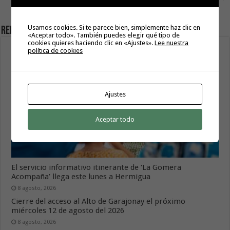
Consejería de Comercio para
dinamizar el sector en las islas
Usamos cookies. Si te parece bien, simplemente haz clic en
Related Articles
«Aceptar todo». También puedes elegir qué tipo de
cookies quieres haciendo clic en «Ajustes».
Lee nuestra
política de cookies
Ajustes
Aceptar todo
El servicio informativo itinerante de ‘La Gomera
Acompaña’ llega este lunes a Hermigua
8 agosto, 2026
Cierre del acceso al Alto de Garajonay el próximo
miércoles 12 de agosto del 2026
8 agosto, 2026