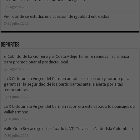
2 agosto, 2026
Vivir donde se estudia: una cuestión de igualdad entre islas
26 julio, 2026
Deportes
El Cabildo de La Gomera y el Costa Adeje Tenerife renuevan su alianza
para promocionar el producto local
3 agosto, 2026
La X Cicloturista Virgen del Carmen adapta su recorrido y horario para
garantizar la seguridad de los participantes ante la alerta por altas
temperaturas
31 julio, 2026
La X Cicloturista Virgen del Carmen recorrerá este sábado los paisajes de
Vallehermoso
30 julio, 2026
Valle Gran Rey acoge este sábado la VII Travesía a Nado Isla Colombina
30 julio, 2026