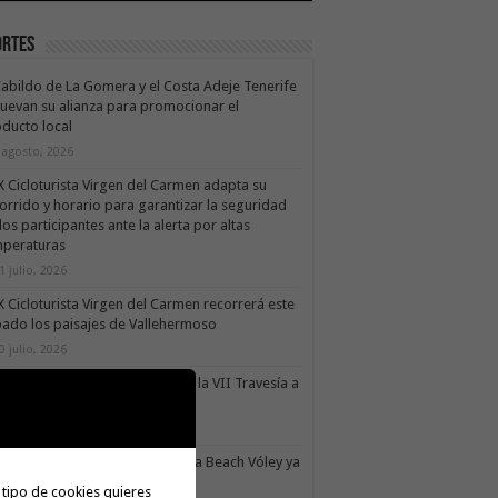
ortes
Cabildo de La Gomera y el Costa Adeje Tenerife
uevan su alianza para promocionar el
ducto local
 agosto, 2026
X Cicloturista Virgen del Carmen adapta su
orrido y horario para garantizar la seguridad
los participantes ante la alerta por altas
mperaturas
1 julio, 2026
X Cicloturista Virgen del Carmen recorrerá este
ado los paisajes de Vallehermoso
0 julio, 2026
le Gran Rey acoge este sábado la VII Travesía a
do Isla Colombina
0 julio, 2026
II torneo Autonómico Gomahara Beach Vóley ya
ne fecha
 tipo de cookies quieres