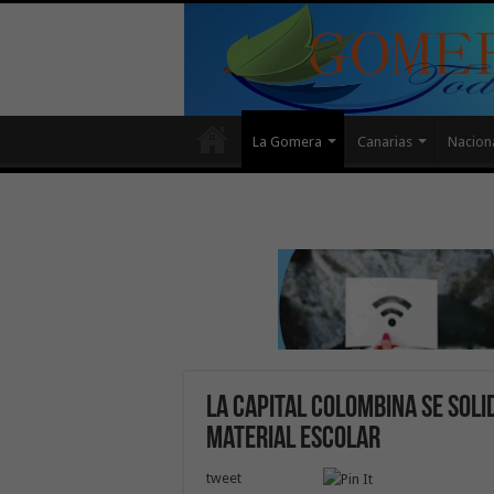
La Gomera
Canarias
Nacion
La capital colombina se soli
material escolar
tweet