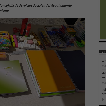
Concejalía de Servicios Sociales del Ayuntamiento
 mismo
Opin
La
2
Viv
ent
2
Cui
pr
1