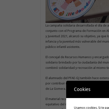
La campaña solidaria desarrollada el día de
conjunto con el Programa de Formación en Alt
y Juventud 2021, alcanzó su objetivo, ya que 
infancia y la juventud más vulnerable del mun
público infantil asistente.
El concejal de Recursos Humanos y encargado 
solidario brindado por la ciudadanía del mun
combinó solidaridad y recreación al mismo t
El alumnado del PFAE-GJ también hace extensiv
por contribuir de forma simbólica con la form
Cookies
de La Gomera.
El material recaudado fue entregado a la Conc
equitativo del mismo. Lápices, colores, libreta
Usamos cookies. Si te pa