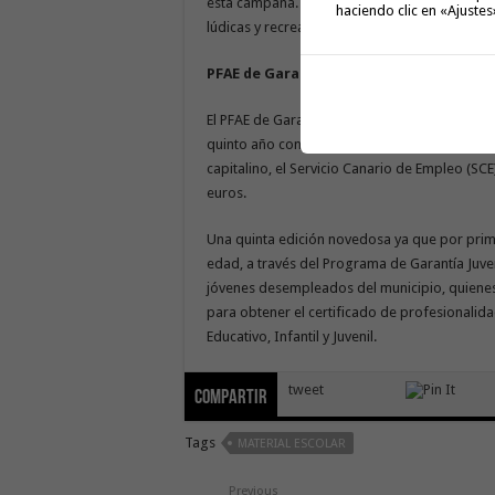
esta campaña. En simultáneo, el público infan
haciendo clic en «Ajustes
lúdicas y recreativas, pensada para el disfrut
PFAE de Garantía Juvenil
El PFAE de Garantía Juvenil, es la quinta edi
quinto año consecutivo en San Sebastián de 
capitalino, el Servicio Canario de Empleo (SC
euros.
Una quinta edición novedosa ya que por prim
edad, a través del Programa de Garantía Juveni
jóvenes desempleados del municipio, quiene
para obtener el certificado de profesionalid
Educativo, Infantil y Juvenil.
tweet
Compartir
Tags
MATERIAL ESCOLAR
Previous