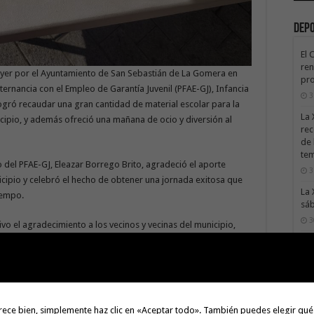
Dep
El 
ren
 ayer por el Ayuntamiento de San Sebastián de La Gomera en
pro
ernancia con el Empleo de Garantía Juvenil (PFAE-GJ), Infancia
3
logró recaudar una gran cantidad de material escolar para la
La 
icipio, y además ofreció una mañana de ocio y diversión al
rec
de 
te
del PFAE-GJ, Eleazar Borrego Brito, agradeció el aporte
3
icipio y celebró el hecho de obtener una jornada exitosa que
La 
iempo.
sáb
3
o el agradecimiento a los vecinos y vecinas del municipio,
ación académica de la infancia y la juventud de San Sebastián
Val
Na
3
ejalía de Servicios Sociales del Ayuntamiento, para el reparto
El 
s, tijeras, entre otros elementos, fue parte de lo obtenido en
tie
rece bien, simplemente haz clic en «Aceptar todo». También puedes elegir qué