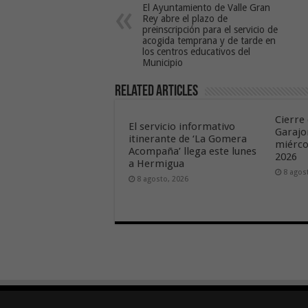
El Ayuntamiento de Valle Gran
Rey abre el plazo de
preinscripción para el servicio de
acogida temprana y de tarde en
los centros educativos del
Municipio
Related Articles
Cierre 
El servicio informativo
Garajo
itinerante de ‘La Gomera
miérco
Acompaña’ llega este lunes
2026
a Hermigua
8 agos
8 agosto, 2026