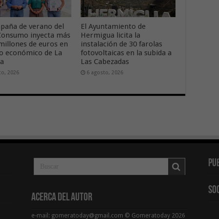
paña de verano del
El Ayuntamiento de
onsumo inyecta más
Hermigua licita la
 millones de euros en
instalación de 30 farolas
ido económico de La
fotovoltaicas en la subida a
ra
Las Cabezadas
to, 2026
6 agosto, 2026
Pu
So
Acerca del Autor
e-mail: gomeratoday@gmail.com © Gomeratoday 2026