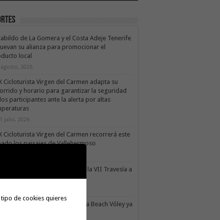
ortes
Cabildo de La Gomera y el Costa Adeje Tenerife
uevan su alianza para promocionar el
ducto local
 agosto, 2026
X Cicloturista Virgen del Carmen adapta su
orrido y horario para garantizar la seguridad
los participantes ante la alerta por altas
mperaturas
1 julio, 2026
X Cicloturista Virgen del Carmen recorrerá este
ado los paisajes de Vallehermoso
0 julio, 2026
le Gran Rey acoge este sábado la VII Travesía a
do Isla Colombina
0 julio, 2026
 tipo de cookies quieres
II torneo Autonómico Gomahara Beach Vóley ya
ne fecha