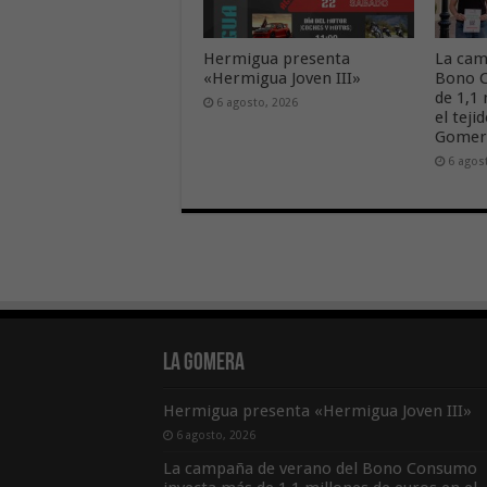
Hermigua presenta
La cam
«Hermigua Joven III»
Bono C
de 1,1
6 agosto, 2026
el tej
Gome
6 agos
La Gomera
Hermigua presenta «Hermigua Joven III»
6 agosto, 2026
La campaña de verano del Bono Consumo