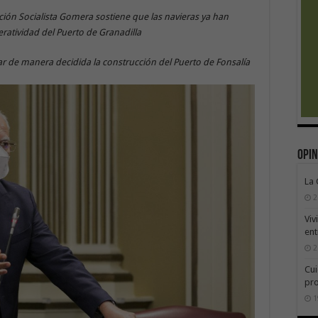
ión Socialista Gomera sostiene que las navieras ya han
eratividad del Puerto de Granadilla
sar de manera decidida la construcción del Puerto de Fonsalía
Opin
La
2
Viv
ent
2
Cui
pr
1