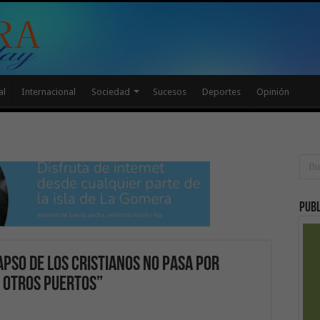
al
Internacional
Sociedad
Sucesos
Deportes
Opinión
Publ
apso de Los Cristianos no pasa por
 otros puertos”