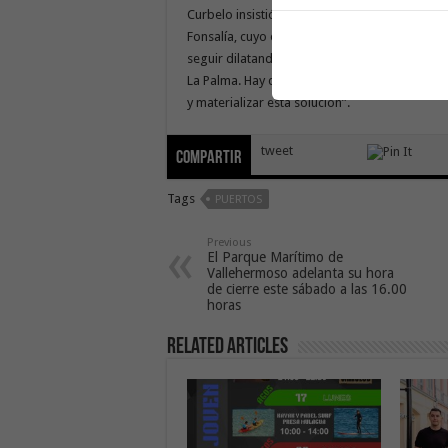
Curbelo insistió en que la única solución pas
Fonsalía, cuyo expediente inició su tramita
seguir dilatando este asunto que es de vital i
La Palma. Hay que poner sentido común, dete
y materializar esta solución”.
tweet
Compartir
Tags
PUERTOS
Previous
El Parque Marítimo de
Vallehermoso adelanta su hora
de cierre este sábado a las 16.00
horas
Related Articles