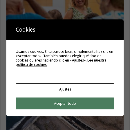
Cookies
El servicio informativo itinerante de ‘La Gomera
Acompaña’ llega este lunes a Hermigua
Usamos cookies. Si te parece bien, simplemente haz clic en
8 agosto, 2026
«Aceptar todo». También puedes elegir qué tipo de
cookies quieres haciendo clic en «Ajustes».
Lee nuestra
Cierre del acceso al Alto de Garajonay el próximo
política de cookies
miércoles 12 de agosto del 2026
8 agosto, 2026
Ajustes
Aceptar todo