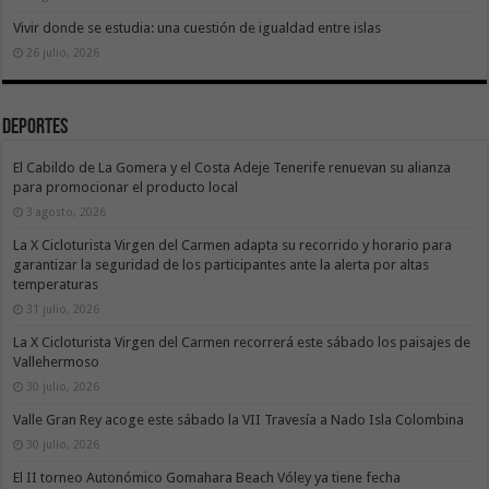
Vivir donde se estudia: una cuestión de igualdad entre islas
26 julio, 2026
Deportes
El Cabildo de La Gomera y el Costa Adeje Tenerife renuevan su alianza
para promocionar el producto local
3 agosto, 2026
La X Cicloturista Virgen del Carmen adapta su recorrido y horario para
garantizar la seguridad de los participantes ante la alerta por altas
temperaturas
31 julio, 2026
La X Cicloturista Virgen del Carmen recorrerá este sábado los paisajes de
Vallehermoso
30 julio, 2026
Valle Gran Rey acoge este sábado la VII Travesía a Nado Isla Colombina
30 julio, 2026
El II torneo Autonómico Gomahara Beach Vóley ya tiene fecha