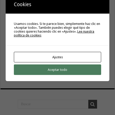
Cookies
6 agosto, 2026
Usamos cookies. Si te parece bien, simplemente haz clic en
«Aceptar todo». También puedes elegir qué tipo de
cookies quieres haciendo clic en «Ajustes».
Lee nuestra
política de cookies
Ajustes
El Ayuntamiento de Hermigua licita la instalación de 30
Aceptar todo
farolas fotovoltaicas en la subida a Las Cabezadas
6 agosto, 2026