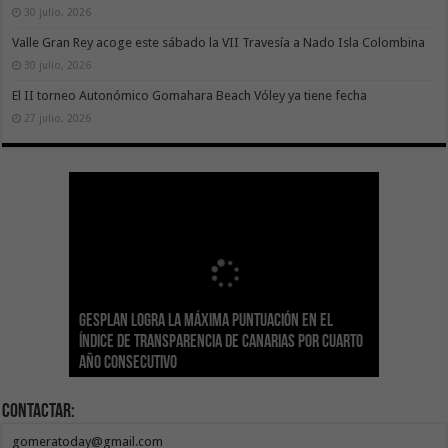
30 julio, 2026
Valle Gran Rey acoge este sábado la VII Travesía a Nado Isla Colombina
30 julio, 2026
El II torneo Autonómico Gomahara Beach Vóley ya tiene fecha
27 julio, 2026
Gesplan logra la máxima puntuación en el
El Gobierno canario concede ayudas del
Transición Ecológica coordina con Ashotel su
Visocan incorpora 170 pisos a su parque de
Sanidad refuerza la capacidad diagnóstica de
Índice de Transparencia de Canarias por cuarto
POSEICAN-Pesca al sector por valor de 7,09 M€
adhesión a la Red de Refugios Climáticos de
vivienda protegida en régimen de alquiler
los centros de salud con el impulso de la
El Gobierno de Canarias convoca el Concurso de
año consecutivo
tras aumentar las cuantías
Canarias
asequible de Tenerife
ecografía clínica
Sal Marina Agrocanarias 2026
Contactar:
gomeratoday@gmail.com