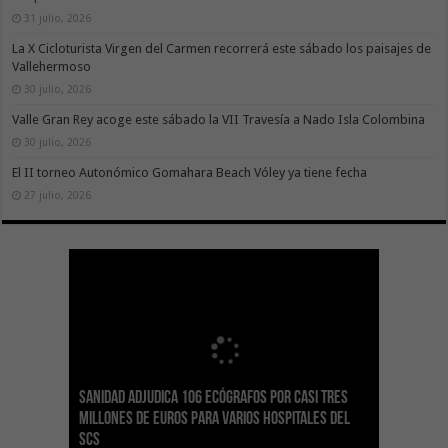
31 julio, 2026
La X Cicloturista Virgen del Carmen recorrerá este sábado los paisajes de
Vallehermoso
30 julio, 2026
Valle Gran Rey acoge este sábado la VII Travesía a Nado Isla Colombina
30 julio, 2026
El II torneo Autonómico Gomahara Beach Vóley ya tiene fecha
27 julio, 2026
Sanidad adjudica 106 ecógrafos por casi tres
Gesplan logra la máxima puntuación en el
El Gobierno canario concede ayudas del
Transición Ecológica coordina con Ashotel su
Visocan incorpora 170 pisos a su parque de
Sanidad refuerza la capacidad diagnóstica de
millones de euros para varios hospitales del
Índice de Transparencia de Canarias por cuarto
POSEICAN-Pesca al sector por valor de 7,09 M€
adhesión a la Red de Refugios Climáticos de
vivienda protegida en régimen de alquiler
los centros de salud con el impulso de la
SCS
año consecutivo
tras aumentar las cuantías
Canarias
asequible de Tenerife
ecografía clínica