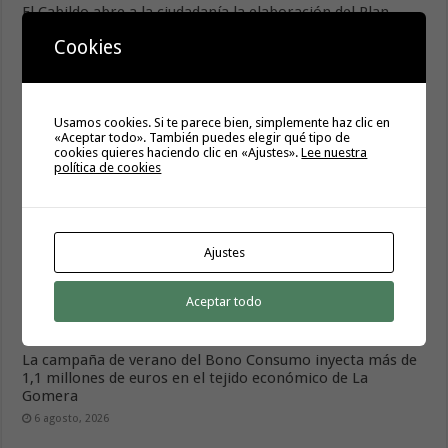
El Cabildo abre a la ciudadanía la elaboración del Plan
Estratégico de Igualdad y Políticas de Género 2027-2030
Cookies
7 agosto, 2026
Usamos cookies. Si te parece bien, simplemente haz clic en
«Aceptar todo». También puedes elegir qué tipo de
cookies quieres haciendo clic en «Ajustes».
Lee nuestra
política de cookies
Ajustes
Hermigua presenta «Hermigua Joven III»
Aceptar todo
6 agosto, 2026
La campaña de verano del Bono Consumo inyecta más de
1,1 millones de euros en el tejido económico de La
Gomera
6 agosto, 2026