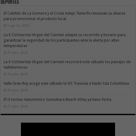
Deportes
El Cabildo de La Gomera y el Costa Adeje Tenerife renuevan su alianza
para promocionar el producto local
3 agosto, 2026
La X Cicloturista Virgen del Carmen adapta su recorrido y horario para
garantizar la seguridad de los participantes ante la alerta por altas
temperaturas
31 julio, 2026
La X Cicloturista Virgen del Carmen recorrerá este sábado los paisajes de
Vallehermoso
30 julio, 2026
Valle Gran Rey acoge este sábado la VII Travesía a Nado Isla Colombina
30 julio, 2026
El II torneo Autonómico Gomahara Beach Vóley ya tiene fecha
27 julio, 2026