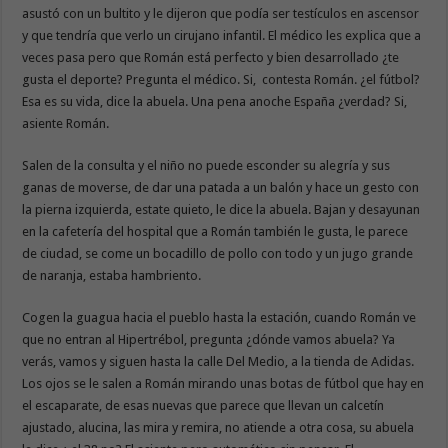
asustó con un bultito y le dijeron que podía ser testículos en ascensor
y que tendría que verlo un cirujano infantil. El médico les explica que a
veces pasa pero que Román está perfecto y bien desarrollado ¿te
gusta el deporte? Pregunta el médico. Si, contesta Román. ¿el fútbol?
Esa es su vida, dice la abuela. Una pena anoche España ¿verdad? Si,
asiente Román.
Salen de la consulta y el niño no puede esconder su alegría y sus
ganas de moverse, de dar una patada a un balón y hace un gesto con
la pierna izquierda, estate quieto, le dice la abuela. Bajan y desayunan
en la cafetería del hospital que a Román también le gusta, le parece
de ciudad, se come un bocadillo de pollo con todo y un jugo grande
de naranja, estaba hambriento.
Cogen la guagua hacia el pueblo hasta la estación, cuando Román ve
que no entran al Hipertrébol, pregunta ¿dónde vamos abuela? Ya
verás, vamos y siguen hasta la calle Del Medio, a la tienda de Adidas.
Los ojos se le salen a Román mirando unas botas de fútbol que hay en
el escaparate, de esas nuevas que parece que llevan un calcetín
ajustado, alucina, las mira y remira, no atiende a otra cosa, su abuela