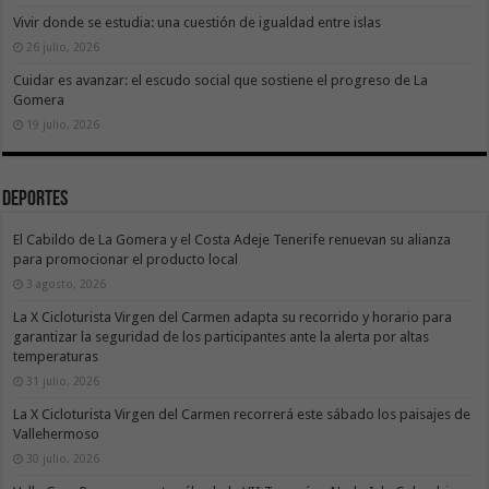
Vivir donde se estudia: una cuestión de igualdad entre islas
26 julio, 2026
Cuidar es avanzar: el escudo social que sostiene el progreso de La
Gomera
19 julio, 2026
Deportes
El Cabildo de La Gomera y el Costa Adeje Tenerife renuevan su alianza
para promocionar el producto local
3 agosto, 2026
La X Cicloturista Virgen del Carmen adapta su recorrido y horario para
garantizar la seguridad de los participantes ante la alerta por altas
temperaturas
31 julio, 2026
La X Cicloturista Virgen del Carmen recorrerá este sábado los paisajes de
Vallehermoso
30 julio, 2026