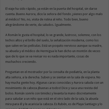
El viaje ha sido rápido, ya están en la puerta del hospital, sin darse
cuenta. Bueno Aurora, dice la señora del fondo ¿vienes por algo malo
al médico? No, no, visita de rutina al niño. Todo bien, bueno
alegrándome de verte, da saludos. Igualmente.
A Román le gusta el hospital, lo ve grande, lustroso, solemne, con los
techos altos y el brillo del suelo, la señalización moderna, como los
que salen en las películas. Está un poquito nervioso aunque su madre,
su abuela y el médico de Hermigua le han dicho un montón de veces
que de lo que se va revisar no es nada importante, cosas de
muchachos creciendo.
Preguntan en el mostrador por la consulta de pediatría, en la planta
alta señora, a la derecha. Suben y se sientan en la sala de espera. No
hay mucha gente hoy. Algunas caras conocidas y Aurora saluda con un
movimiento de cabeza ¡Buenas a todos! Dice y saca una revista del
bolso. Román sonríe con timidez y levanta la mano discretamente
para saludar a un niño que está en el otro lado de la sala, la abuela
mira para él y le acaricia la cabeza. Es Rubén, es de Playa Santiago y lo