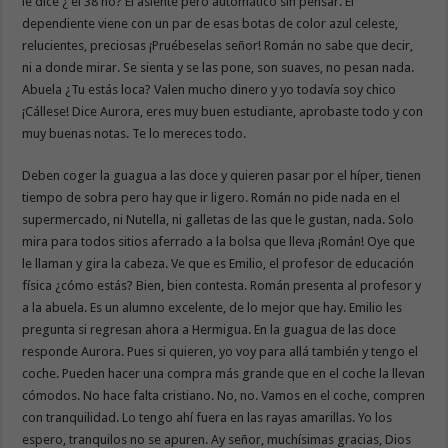
le dice ¿ el 38 no? El asiente pero automático sin pensar. El
dependiente viene con un par de esas botas de color azul celeste,
relucientes, preciosas ¡Pruébeselas señor! Román no sabe que decir,
ni a donde mirar. Se sienta y se las pone, son suaves, no pesan nada.
Abuela ¿Tu estás loca? Valen mucho dinero y yo todavía soy chico
¡Cállese! Dice Aurora, eres muy buen estudiante, aprobaste todo y con
muy buenas notas. Te lo mereces todo.
Deben coger la guagua a las doce y quieren pasar por el híper, tienen
tiempo de sobra pero hay que ir ligero. Román no pide nada en el
supermercado, ni Nutella, ni galletas de las que le gustan, nada. Solo
mira para todos sitios aferrado a la bolsa que lleva ¡Román! Oye que
le llaman y gira la cabeza. Ve que es Emilio, el profesor de educación
física ¿cómo estás? Bien, bien contesta. Román presenta al profesor y
a la abuela. Es un alumno excelente, de lo mejor que hay. Emilio les
pregunta si regresan ahora a Hermigua. En la guagua de las doce
responde Aurora. Pues si quieren, yo voy para allá también y tengo el
coche. Pueden hacer una compra más grande que en el coche la llevan
cómodos. No hace falta cristiano. No, no. Vamos en el coche, compren
con tranquilidad. Lo tengo ahí fuera en las rayas amarillas. Yo los
espero, tranquilos no se apuren. Ay señor, muchísimas gracias, Dios