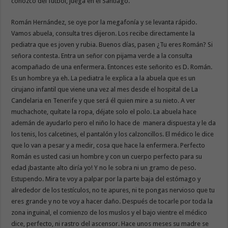
conozco del fútbol, juega en el Santiago.
Román Hernández, se oye por la megafonía y se levanta rápido.
Vamos abuela, consulta tres dijeron. Los recibe directamente la
pediatra que es joven y rubia. Buenos días, pasen ¿Tu eres Román? Si
señora contesta. Entra un señor con pijama verde a la consulta
acompañado de una enfermera. Entonces este señorito es D. Román.
Es un hombre ya eh. La pediatra le explica a la abuela que es un
cirujano infantil que viene una vez al mes desde el hospital de La
Candelaria en Tenerife y que será él quien mire a su nieto. A ver
muchachote, quítate la ropa, déjate solo el polo. La abuela hace
ademán de ayudarlo pero el niño lo hace de manera dispuesta y le da
los tenis, los calcetines, el pantalón y los calzoncillos. El médico le dice
que lo van a pesar y a medir, cosa que hace la enfermera. Perfecto
Román es usted casi un hombre y con un cuerpo perfecto para su
edad ¡bastante alto diría yo! Y no le sobra ni un gramo de peso.
Estupendo. Mira te voy a palpar por la parte baja del estómago y
alrededor de los testículos, no te apures, ni te pongas nervioso que tu
eres grande y no te voy a hacer daño. Después de tocarle por toda la
zona inguinal, el comienzo de los muslos y el bajo vientre el médico
dice, perfecto, ni rastro del ascensor. Hace unos meses su madre se