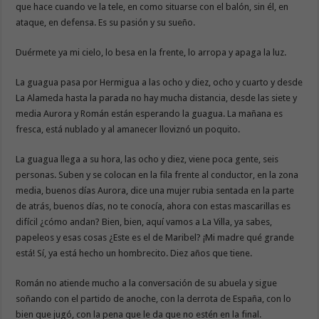
que hace cuando ve la tele, en como situarse con el balón, sin él, en
ataque, en defensa. Es su pasión y su sueño.
Duérmete ya mi cielo, lo besa en la frente, lo arropa y apaga la luz.
La guagua pasa por Hermigua a las ocho y diez, ocho y cuarto y desde
La Alameda hasta la parada no hay mucha distancia, desde las siete y
media Aurora y Román están esperando la guagua. La mañana es
fresca, está nublado y al amanecer lloviznó un poquito.
La guagua llega a su hora, las ocho y diez, viene poca gente, seis
personas. Suben y se colocan en la fila frente al conductor, en la zona
media, buenos días Aurora, dice una mujer rubia sentada en la parte
de atrás, buenos días, no te conocía, ahora con estas mascarillas es
difícil ¿cómo andan? Bien, bien, aquí vamos a La Villa, ya sabes,
papeleos y esas cosas ¿Este es el de Maribel? ¡Mi madre qué grande
está! Sí, ya está hecho un hombrecito. Diez años que tiene.
Román no atiende mucho a la conversación de su abuela y sigue
soñando con el partido de anoche, con la derrota de España, con lo
bien que jugó, con la pena que le da que no estén en la final.