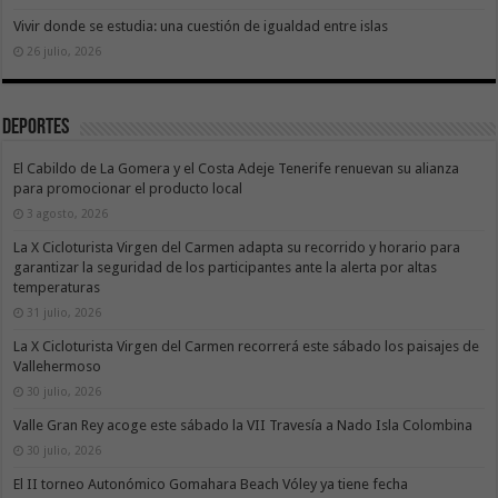
Vivir donde se estudia: una cuestión de igualdad entre islas
26 julio, 2026
Deportes
El Cabildo de La Gomera y el Costa Adeje Tenerife renuevan su alianza
para promocionar el producto local
3 agosto, 2026
La X Cicloturista Virgen del Carmen adapta su recorrido y horario para
garantizar la seguridad de los participantes ante la alerta por altas
temperaturas
31 julio, 2026
La X Cicloturista Virgen del Carmen recorrerá este sábado los paisajes de
Vallehermoso
30 julio, 2026
Valle Gran Rey acoge este sábado la VII Travesía a Nado Isla Colombina
30 julio, 2026
El II torneo Autonómico Gomahara Beach Vóley ya tiene fecha