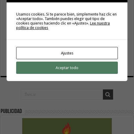
Usamos cookies. Si te parece bien, simplemente haz clic en
«Aceptar todo». También puedes elegir qué tipo de
cookies quieres haciendo clic en «Ajustes».
Lee nuestra
política de cookies
El Cabildo inicia la fase final de la adecuación del entorno
Ajustes
de La Rajita con la pavimentación de los aparcamientos
8 agosto, 2026
Aceptar todo
Publicidad