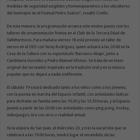
medidas de seguridad exigibles y homenajearemos a los viticultores
del municipio en el Festival Pedro Suárez”, resaltó Coello.
De esta manera, la programación arranca este mismo jueves con los
talleres de ornamentación festiva en el Club de la Tercera Edad de
Vallehermoso. Para mañana viernes 18 está previsto un taller de
versos en el CEO con Yeray Rodríguez, quien actuará a las 20.00 en la
Casa de la Cultura con su espectáculo ‘Barranco Abajo’, junto a
Candelaria González y Pedro Manuel Afonso. Se trata de un texto
original del verseador inspirado en la tradición oral y en la música
popular que no dejará a nadie indiferente.
El sábado 19 estará dedicado tanto a los niños como a los jóvenes,
con la puesta en marcha del Espacio Infantil, con actividades lúdicas
para disfrutar en familia entre las 10.30 y las 13.30 horas, y el Espacio
Juvenil a partir de las 20.00 con actividades como ping pong, hockey,
videojuegos, tiro con arco o realidad virtual.
Ya la víspera de San Juan, el miércoles 23, y tras la eucaristía que se
celebrará a las 19.00 horas, tendrá lugar el encendido de las