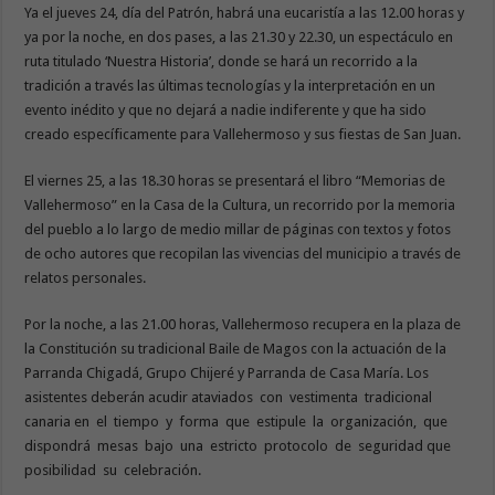
Ya el jueves 24, día del Patrón, habrá una eucaristía a las 12.00 horas y
ya por la noche, en dos pases, a las 21.30 y 22.30, un espectáculo en
ruta titulado ‘Nuestra Historia’, donde se hará un recorrido a la
tradición a través las últimas tecnologías y la interpretación en un
evento inédito y que no dejará a nadie indiferente y que ha sido
creado específicamente para Vallehermoso y sus fiestas de San Juan.
El viernes 25, a las 18.30 horas se presentará el libro “Memorias de
Vallehermoso” en la Casa de la Cultura, un recorrido por la memoria
del pueblo a lo largo de medio millar de páginas con textos y fotos
de ocho autores que recopilan las vivencias del municipio a través de
relatos personales.
Por la noche, a las 21.00 horas, Vallehermoso recupera en la plaza de
la Constitución su tradicional Baile de Magos con la actuación de la
Parranda Chigadá, Grupo Chijeré y Parranda de Casa María. Los
asistentes deberán acudir ataviados con vestimenta tradicional
canaria en el tiempo y forma que estipule la organización, que
dispondrá mesas bajo una estricto protocolo de seguridad que
posibilidad su celebración.