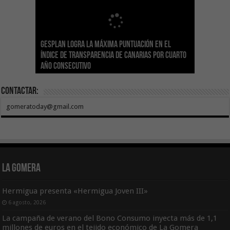
Gesplan logra la máxima puntuación en el
El Gobierno canario concede ayudas del
Transición Ecológica coordina con Ashotel su
Visocan incorpora 170 pisos a su parque de
Sanidad refuerza la capacidad diagnóstica de
Índice de Transparencia de Canarias por cuarto
POSEICAN-Pesca al sector por valor de 7,09 M€
adhesión a la Red de Refugios Climáticos de
vivienda protegida en régimen de alquiler
los centros de salud con el impulso de la
El Gobierno de Canarias convoca el Concurso de
año consecutivo
tras aumentar las cuantías
Canarias
asequible de Tenerife
ecografía clínica
Sal Marina Agrocanarias 2026
Contactar:
gomeratoday@gmail.com
La Gomera
Hermigua presenta «Hermigua Joven III»
6 agosto, 2026
La campaña de verano del Bono Consumo inyecta más de 1,1
millones de euros en el tejido económico de La Gomera