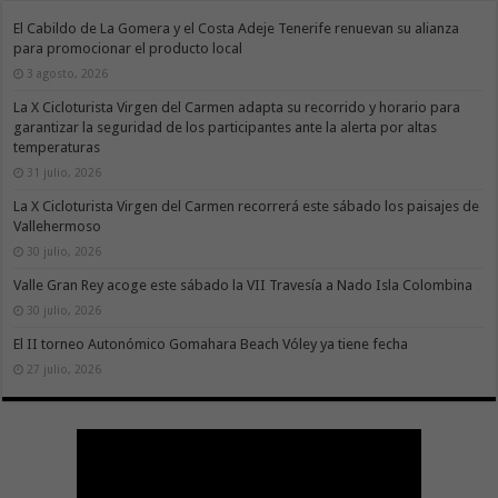
El Cabildo de La Gomera y el Costa Adeje Tenerife renuevan su alianza
para promocionar el producto local
3 agosto, 2026
La X Cicloturista Virgen del Carmen adapta su recorrido y horario para
garantizar la seguridad de los participantes ante la alerta por altas
temperaturas
31 julio, 2026
La X Cicloturista Virgen del Carmen recorrerá este sábado los paisajes de
Vallehermoso
30 julio, 2026
Valle Gran Rey acoge este sábado la VII Travesía a Nado Isla Colombina
30 julio, 2026
El II torneo Autonómico Gomahara Beach Vóley ya tiene fecha
27 julio, 2026