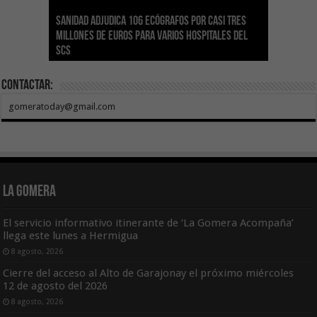
Sanidad adjudica 106 ecógrafos por casi tres
Gesplan logra la máxima puntuación en el
El Gobierno canario concede ayudas del
Transición Ecológica coordina con Ashotel su
Visocan incorpora 170 pisos a su parque de
Sanidad refuerza la capacidad diagnóstica de
millones de euros para varios hospitales del
Índice de Transparencia de Canarias por cuarto
POSEICAN-Pesca al sector por valor de 7,09 M€
adhesión a la Red de Refugios Climáticos de
vivienda protegida en régimen de alquiler
los centros de salud con el impulso de la
SCS
año consecutivo
tras aumentar las cuantías
Canarias
asequible de Tenerife
ecografía clínica
Contactar:
gomeratoday@gmail.com
La Gomera
El servicio informativo itinerante de ‘La Gomera Acompaña’
llega este lunes a Hermigua
8 agosto, 2026
Cierre del acceso al Alto de Garajonay el próximo miércoles
12 de agosto del 2026
8 agosto, 2026