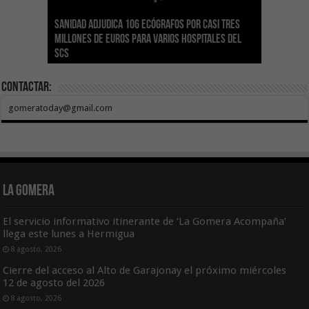
Sanidad adjudica 106 ecógrafos por casi tres
Gesplan logra la máxima puntuación en el
El Gobierno canario concede ayudas del
Transición Ecológica coordina con Ashotel su
Visocan incorpora 170 pisos a su parque de
Sanidad refuerza la capacidad diagnóstica de
millones de euros para varios hospitales del
Índice de Transparencia de Canarias por cuarto
POSEICAN-Pesca al sector por valor de 7,09 M€
adhesión a la Red de Refugios Climáticos de
vivienda protegida en régimen de alquiler
los centros de salud con el impulso de la
SCS
año consecutivo
tras aumentar las cuantías
Canarias
asequible de Tenerife
ecografía clínica
Contactar:
gomeratoday@gmail.com
La Gomera
El servicio informativo itinerante de ‘La Gomera Acompaña’
llega este lunes a Hermigua
8 agosto, 2026
Cierre del acceso al Alto de Garajonay el próximo miércoles
12 de agosto del 2026
8 agosto, 2026