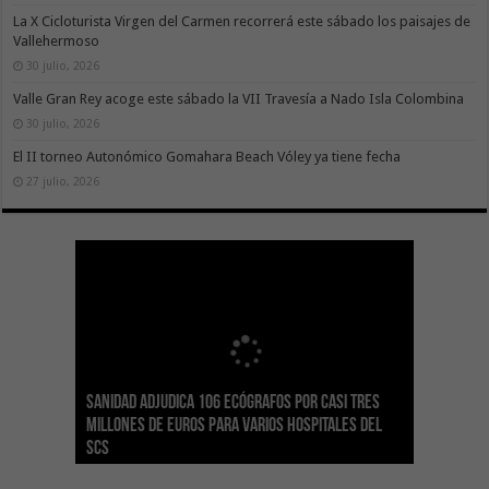
La X Cicloturista Virgen del Carmen recorrerá este sábado los paisajes de
Vallehermoso
30 julio, 2026
Valle Gran Rey acoge este sábado la VII Travesía a Nado Isla Colombina
30 julio, 2026
El II torneo Autonómico Gomahara Beach Vóley ya tiene fecha
27 julio, 2026
Sanidad adjudica 106 ecógrafos por casi tres
Gesplan logra la máxima puntuación en el
El Gobierno canario concede ayudas del
Transición Ecológica coordina con Ashotel su
Visocan incorpora 170 pisos a su parque de
Sanidad refuerza la capacidad diagnóstica de
millones de euros para varios hospitales del
Índice de Transparencia de Canarias por cuarto
POSEICAN-Pesca al sector por valor de 7,09 M€
adhesión a la Red de Refugios Climáticos de
vivienda protegida en régimen de alquiler
los centros de salud con el impulso de la
SCS
año consecutivo
tras aumentar las cuantías
Canarias
asequible de Tenerife
ecografía clínica