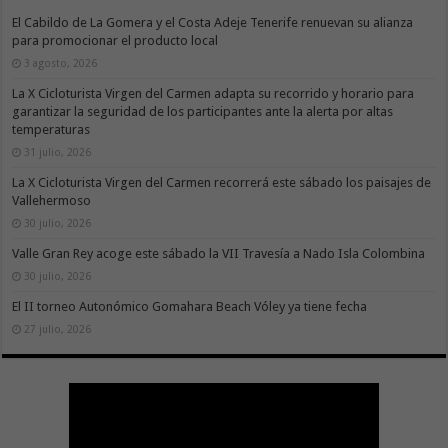
El Cabildo de La Gomera y el Costa Adeje Tenerife renuevan su alianza
para promocionar el producto local
3 agosto, 2026
La X Cicloturista Virgen del Carmen adapta su recorrido y horario para
garantizar la seguridad de los participantes ante la alerta por altas
temperaturas
31 julio, 2026
La X Cicloturista Virgen del Carmen recorrerá este sábado los paisajes de
Vallehermoso
30 julio, 2026
Valle Gran Rey acoge este sábado la VII Travesía a Nado Isla Colombina
30 julio, 2026
El II torneo Autonómico Gomahara Beach Vóley ya tiene fecha
27 julio, 2026