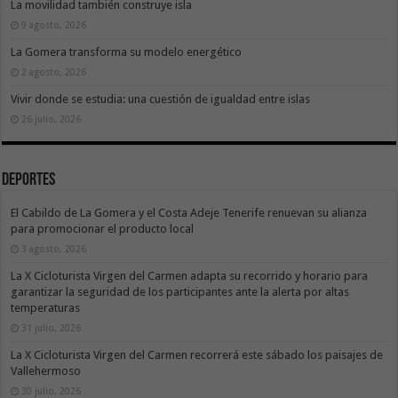
La movilidad también construye isla
9 agosto, 2026
La Gomera transforma su modelo energético
2 agosto, 2026
Vivir donde se estudia: una cuestión de igualdad entre islas
26 julio, 2026
Deportes
El Cabildo de La Gomera y el Costa Adeje Tenerife renuevan su alianza
para promocionar el producto local
3 agosto, 2026
La X Cicloturista Virgen del Carmen adapta su recorrido y horario para
garantizar la seguridad de los participantes ante la alerta por altas
temperaturas
31 julio, 2026
La X Cicloturista Virgen del Carmen recorrerá este sábado los paisajes de
Vallehermoso
30 julio, 2026