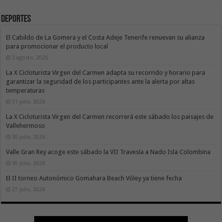
Deportes
El Cabildo de La Gomera y el Costa Adeje Tenerife renuevan su alianza
para promocionar el producto local
3 agosto, 2026
La X Cicloturista Virgen del Carmen adapta su recorrido y horario para
garantizar la seguridad de los participantes ante la alerta por altas
temperaturas
31 julio, 2026
La X Cicloturista Virgen del Carmen recorrerá este sábado los paisajes de
Vallehermoso
30 julio, 2026
Valle Gran Rey acoge este sábado la VII Travesía a Nado Isla Colombina
30 julio, 2026
El II torneo Autonómico Gomahara Beach Vóley ya tiene fecha
27 julio, 2026