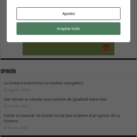
Ajustes
Aceptar todo
Opinión
La Gomera transforma su modelo energético
2 agosto, 2026
Vivir donde se estudia: una cuestión de igualdad entre islas
26 julio, 2026
Cuidar es avanzar: el escudo social que sostiene el progreso de La
Gomera
19 julio, 2026