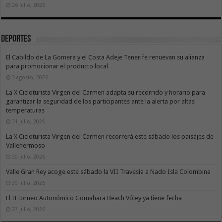
26 julio, 2026
Deportes
El Cabildo de La Gomera y el Costa Adeje Tenerife renuevan su alianza
para promocionar el producto local
3 agosto, 2026
La X Cicloturista Virgen del Carmen adapta su recorrido y horario para
garantizar la seguridad de los participantes ante la alerta por altas
temperaturas
31 julio, 2026
La X Cicloturista Virgen del Carmen recorrerá este sábado los paisajes de
Vallehermoso
30 julio, 2026
Valle Gran Rey acoge este sábado la VII Travesía a Nado Isla Colombina
30 julio, 2026
El II torneo Autonómico Gomahara Beach Vóley ya tiene fecha
27 julio, 2026