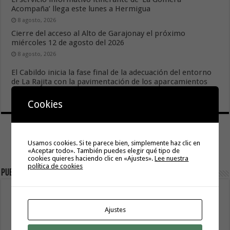
Acompaña’ llega este lunes a Hermigua
8 agosto, 2026
Cierre del acceso al Alto de Garajonay el próximo
miércoles 12 de agosto del 2026
8 agosto, 2026
El Cabildo inicia la fase final de la adecuación del entorno
de La Rajita con la pavimentación de los aparcamientos
8 agosto, 2026
Cookies
Usamos cookies. Si te parece bien, simplemente haz clic en
«Aceptar todo». También puedes elegir qué tipo de
cookies quieres haciendo clic en «Ajustes».
Lee nuestra
política de cookies
Publicidad
Ajustes