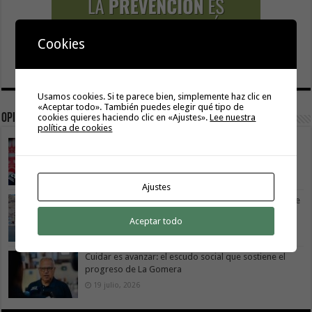
Cookies
Usamos cookies. Si te parece bien, simplemente haz clic en
«Aceptar todo». También puedes elegir qué tipo de
Opinión
cookies quieres haciendo clic en «Ajustes».
Lee nuestra
política de cookies
La Gomera transforma su modelo energético
2 agosto, 2026
Ajustes
Vivir donde se estudia: una cuestión de igualdad entre
islas
Aceptar todo
26 julio, 2026
Cuidar es avanzar: el escudo social que sostiene el
progreso de La Gomera
19 julio, 2026