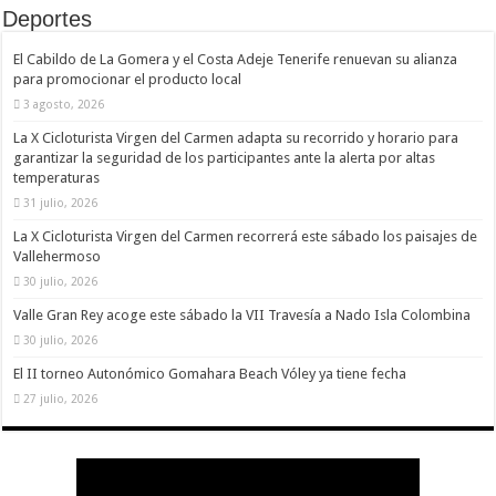
Deportes
El Cabildo de La Gomera y el Costa Adeje Tenerife renuevan su alianza
para promocionar el producto local
3 agosto, 2026
La X Cicloturista Virgen del Carmen adapta su recorrido y horario para
garantizar la seguridad de los participantes ante la alerta por altas
temperaturas
31 julio, 2026
La X Cicloturista Virgen del Carmen recorrerá este sábado los paisajes de
Vallehermoso
30 julio, 2026
Valle Gran Rey acoge este sábado la VII Travesía a Nado Isla Colombina
30 julio, 2026
El II torneo Autonómico Gomahara Beach Vóley ya tiene fecha
27 julio, 2026