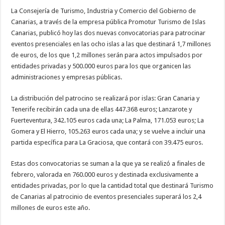
La Consejería de Turismo, Industria y Comercio del Gobierno de
Necesarias
Canarias, a través de la empresa pública Promotur Turismo de Islas
Estas
cookies no
Canarias, publicó hoy las dos nuevas convocatorias para patrocinar
son
eventos presenciales en las ocho islas a las que destinará 1,7 millones
opcionales.
Son
de euros, de los que 1,2 millones serán para actos impulsados por
necesarias
entidades privadas y 500.000 euros para los que organicen las
para que
funcione la
administraciones y empresas públicas.
web.
La distribución del patrocino se realizará por islas: Gran Canaria y
Tenerife recibirán cada una de ellas 447.368 euros; Lanzarote y
Estadísticas
Fuerteventura, 342.105 euros cada una; La Palma, 171.053 euros; La
Para que
podamos
Gomera y El Hierro, 105.263 euros cada una; y se vuelve a incluir una
mejorar la
partida específica para La Graciosa, que contará con 39.475 euros.
funcionalidad
y estructura
de la web, en
Estas dos convocatorias se suman a la que ya se realizó a finales de
base a cómo
febrero, valorada en 760.000 euros y destinada exclusivamente a
se usa la
web.
entidades privadas, por lo que la cantidad total que destinará Turismo
de Canarias al patrocinio de eventos presenciales superará los 2,4
millones de euros este año.
Experiencia
Para que