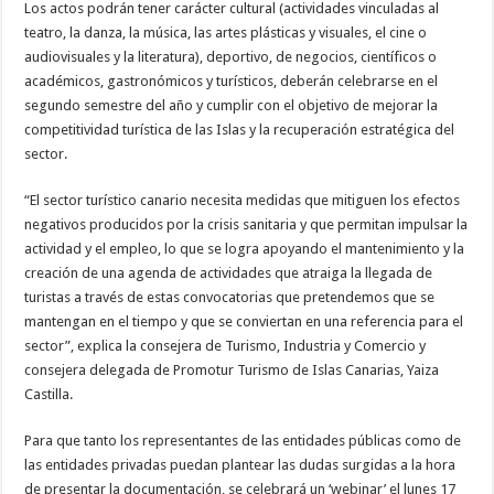
Los actos podrán tener carácter cultural (actividades vinculadas al
nuestra web
funcione lo
teatro, la danza, la música, las artes plásticas y visuales, el cine o
mejor posible
audiovisuales y la literatura), deportivo, de negocios, científicos o
durante tu
visita. Si
académicos, gastronómicos y turísticos, deberán celebrarse en el
rechaza estas
segundo semestre del año y cumplir con el objetivo de mejorar la
cookies,
algunas
competitividad turística de las Islas y la recuperación estratégica del
funcionalidades
sector.
desaparecerán
de la web.
“El sector turístico canario necesita medidas que mitiguen los efectos
negativos producidos por la crisis sanitaria y que permitan impulsar la
Marketing
actividad y el empleo, lo que se logra apoyando el mantenimiento y la
Al compartir tus
creación de una agenda de actividades que atraiga la llegada de
intereses y
turistas a través de estas convocatorias que pretendemos que se
comportamiento
mientras visitas
mantengan en el tiempo y que se conviertan en una referencia para el
nuestro sitio,
sector”, explica la consejera de Turismo, Industria y Comercio y
aumentas la
posibilidad de
consejera delegada de Promotur Turismo de Islas Canarias, Yaiza
ver contenido y
Castilla.
ofertas
personalizados.
Para que tanto los representantes de las entidades públicas como de
las entidades privadas puedan plantear las dudas surgidas a la hora
de presentar la documentación, se celebrará un ‘webinar’ el lunes 17