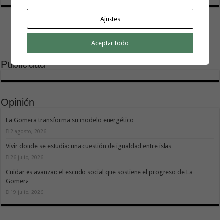
Ajustes
Aceptar todo
Publicidad
Opinión
La Gomera transforma su modelo energético
2 agosto, 2026
Vivir donde se estudia: una cuestión de igualdad entre islas
26 julio, 2026
Cuidar es avanzar: el escudo social que sostiene el progreso de La
Gomera
19 julio, 2026