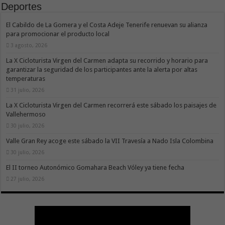
Deportes
El Cabildo de La Gomera y el Costa Adeje Tenerife renuevan su alianza
para promocionar el producto local
3 agosto, 2026
La X Cicloturista Virgen del Carmen adapta su recorrido y horario para
garantizar la seguridad de los participantes ante la alerta por altas
temperaturas
31 julio, 2026
La X Cicloturista Virgen del Carmen recorrerá este sábado los paisajes de
Vallehermoso
30 julio, 2026
Valle Gran Rey acoge este sábado la VII Travesía a Nado Isla Colombina
30 julio, 2026
El II torneo Autonómico Gomahara Beach Vóley ya tiene fecha
27 julio, 2026