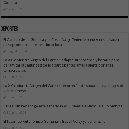
Gomera
19 julio, 2026
Deportes
El Cabildo de La Gomera y el Costa Adeje Tenerife renuevan su alianza
para promocionar el producto local
3 agosto, 2026
La X Cicloturista Virgen del Carmen adapta su recorrido y horario para
garantizar la seguridad de los participantes ante la alerta por altas
temperaturas
31 julio, 2026
La X Cicloturista Virgen del Carmen recorrerá este sábado los paisajes de
Vallehermoso
30 julio, 2026
Valle Gran Rey acoge este sábado la VII Travesía a Nado Isla Colombina
30 julio, 2026
El II torneo Autonómico Gomahara Beach Vóley ya tiene fecha
27 julio, 2026