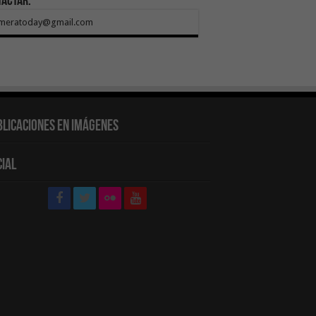
tactar:
meratoday@gmail.com
blicaciones en Imágenes
cial