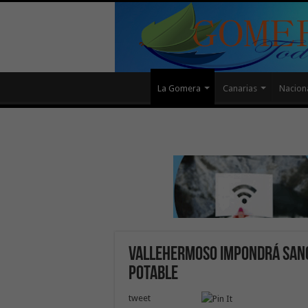
La Gomera
Canarias
Nacion
Vallehermoso impondrá sanci
potable
tweet