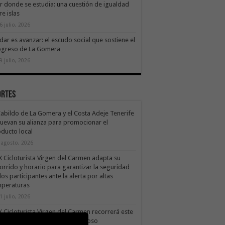
ir donde se estudia: una cuestión de igualdad
re islas
6 julio, 2026
dar es avanzar: el escudo social que sostiene el
ogreso de La Gomera
9 julio, 2026
ortes
Cabildo de La Gomera y el Costa Adeje Tenerife
uevan su alianza para promocionar el
ducto local
 agosto, 2026
X Cicloturista Virgen del Carmen adapta su
orrido y horario para garantizar la seguridad
los participantes ante la alerta por altas
mperaturas
1 julio, 2026
X Cicloturista Virgen del Carmen recorrerá este
ado los paisajes de Vallehermoso