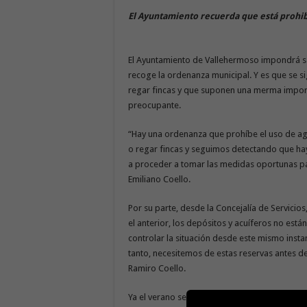
El Ayuntamiento recuerda que está prohib
El Ayuntamiento de Vallehermoso impondrá san
recoge la ordenanza municipal. Y es que se 
regar fincas y que suponen una merma import
preocupante.
“Hay una ordenanza que prohíbe el uso de ag
o regar fincas y seguimos detectando que ha
a proceder a tomar las medidas oportunas par
Emiliano Coello.
Por su parte, desde la Concejalía de Servicio
el anterior, los depósitos y acuíferos no es
controlar la situación desde este mismo insta
tanto, necesitemos de estas reservas antes de
Ramiro Coello.
Ya el verano se dieron situaciones similares 