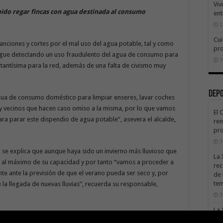
Viv
ido regar fincas con agua destinada al consumo
ent
2
Cui
ciones y cortes por el mal uso del agua potable, tal y como
pr
sigue detectando un uso fraudulento del agua de consumo para
1
antísima para la red, además de una falta de civismo muy
Dep
ua de consumo doméstico para limpiar enseres, lavar coches
y vecinos que hacen caso omiso a la misma, por lo que vamos
El 
a parar este dispendio de agua potable”, asevera el alcalde,
ren
pro
3
s, se explica que aunque haya sido un invierno más lluvioso que
La 
tán al máximo de su capacidad y por tanto “vamos a proceder a
rec
nte ante la previsión de que el verano pueda ser seco y, por
de 
te
 la llegada de nuevas lluvias”, recuerda su responsable,
3
La 
que dieron lugar a sanciones y desde el Ayuntamiento adelantan
sáb