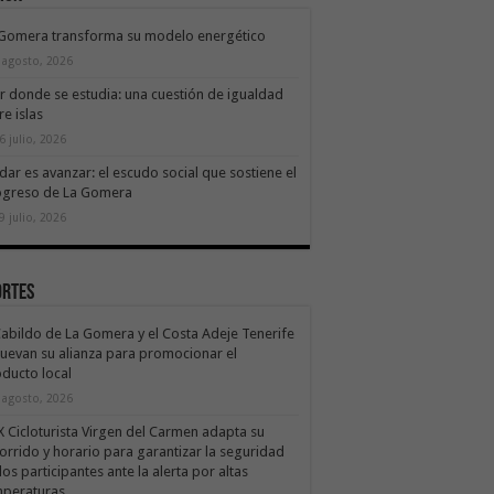
 Gomera transforma su modelo energético
 agosto, 2026
ir donde se estudia: una cuestión de igualdad
re islas
6 julio, 2026
dar es avanzar: el escudo social que sostiene el
ogreso de La Gomera
9 julio, 2026
ortes
Cabildo de La Gomera y el Costa Adeje Tenerife
uevan su alianza para promocionar el
ducto local
 agosto, 2026
X Cicloturista Virgen del Carmen adapta su
orrido y horario para garantizar la seguridad
los participantes ante la alerta por altas
mperaturas