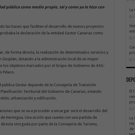
dad pública como medio propio, tal y como ya lo hizo con
La
2
Viv
o las bases que faciliten el desarrollo de nuevos proyectos
ent
l aprobaba la declaración de la entidad Gestur Canarias como
2
Cui
, de forma directa, la realización de determinados servicios y
pr
n Gesplan, dotando a la administración local de un mayor
1
en los objetivos marcados por el Grupo de Gobierno de ASG-
n Piñero.
Dep
d pública Gestur depende de la Consejería de Transición
El 
 Planificación Territorial del Gobierno de Canarias, estando
ren
tión, urbanización y edificación.
pro
3
aciones que se va a proceder a encargar será el desarrollo del
a de Hermigua. Una acción que cuenta con una partida de
La 
rec
directa otorgada por parte de la Consejería de Turismo,
de 
te