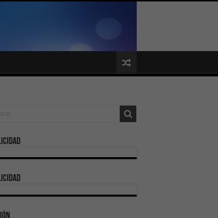
icidad
icidad
ión