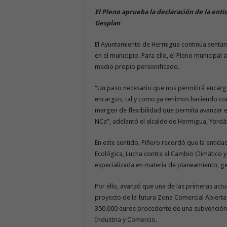
El Pleno aprueba la declaración de la enti
Gesplan
El Ayuntamiento de Hermigua continúa sentand
en el municipio. Para ello, el Pleno municipa
medio propio personificado.
“Un paso necesario que nos permitirá encargar
encargos, tal y como ya venimos haciendo co
margen de flexibilidad que permita avanzar 
NCa”, adelantó el alcalde de Hermigua, Yordá
En este sentido, Piñero recordó que la entida
Ecológica, Lucha contra el Cambio Climático y
especializada en materia de planeamiento, ges
Por ello, avanzó que una de las primeras actu
proyecto de la futura Zona Comercial Abiert
350.000 euros procedente de una subvención 
Industria y Comercio.