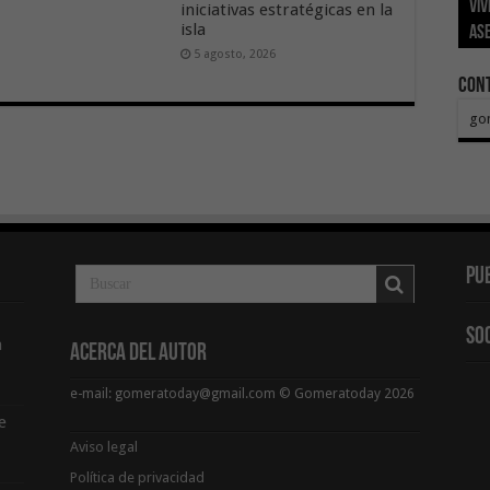
viv
los
El 
aut
aux
val
iniciativas estratégicas en la
isla
ase
eco
Sa
del
Pr
pa
5 agosto, 2026
Con
go
Pu
So
a
Acerca del Autor
e-mail: gomeratoday@gmail.com © Gomeratoday 2026
e
Aviso legal
Política de privacidad