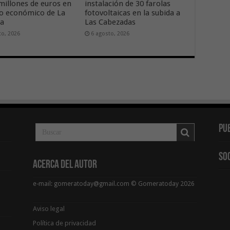
 millones de euros en
instalación de 30 farolas
ido económico de La
fotovoltaicas en la subida a
ra
Las Cabezadas
to, 2026
6 agosto, 2026
Pu
So
Acerca del Autor
e-mail: gomeratoday@gmail.com © Gomeratoday 2026
Aviso legal
Política de privacidad