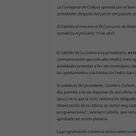
La Consejería de Cultura apuesta por el teat
actividades después del parón del pasado 
El Cabildo promueve el IX Concurso de Relat
comienza el próximo 19 de abril
El Cabildo de La Gomera ha presentado,
est
conmemoración que este año tendrá como ejes 
actividades previstas a los seis municipios, d
los ayuntamientos y la Fundación Pedro Garc
En palabras del presidente, Casimiro Curbelo,
día, permite a la isla disponer de una oferta s
época en la que la crisis sanitaria ha obligado
dinamización de la cultura, un sector muy cas
programaciones”, subrayó Curbelo, que reco
aprobado en sesión plenaria.
La programación comienza en los centros educ