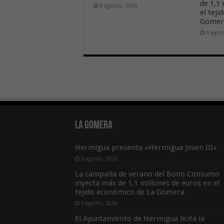
de 1,1
6 agosto, 2026
el tej
Gome
6 agos
La Gomera
Hermigua presenta «Hermigua Joven III»
6 agosto, 2026
La campaña de verano del Bono Consumo
inyecta más de 1,1 millones de euros en el
tejido económico de La Gomera
6 agosto, 2026
El Ayuntamiento de Hermigua licita la