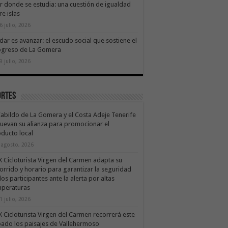
ir donde se estudia: una cuestión de igualdad
re islas
6 julio, 2026
dar es avanzar: el escudo social que sostiene el
ogreso de La Gomera
9 julio, 2026
ortes
Cabildo de La Gomera y el Costa Adeje Tenerife
uevan su alianza para promocionar el
ducto local
 agosto, 2026
X Cicloturista Virgen del Carmen adapta su
orrido y horario para garantizar la seguridad
los participantes ante la alerta por altas
mperaturas
1 julio, 2026
X Cicloturista Virgen del Carmen recorrerá este
ado los paisajes de Vallehermoso