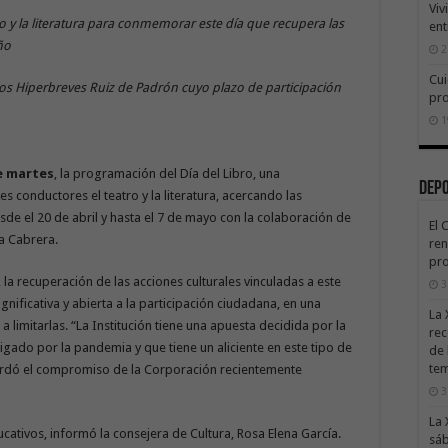
Viv
ro y la literatura para conmemorar este día que recupera las
ent
año
2
Cui
os Hiperbreves Ruiz de Padrón cuyo plazo de participación
pr
1
e martes
, la programación del Día del Libro, una
Dep
conductores el teatro y la literatura, acercando las
esde el 20 de abril y hasta el 7 de mayo con la colaboración de
El 
ía Cabrera.
ren
pro
 la recuperación de las acciones culturales vinculadas a este
3
ignificativa y abierta a la participación ciudadana, en una
La 
 a limitarlas. “La Institución tiene una apuesta decidida por la
rec
tigado por la pandemia y que tiene un aliciente en este tipo de
de 
te
rdó el compromiso de la Corporación recientemente
3
La 
ativos, informó la consejera de Cultura, Rosa Elena García.
sáb