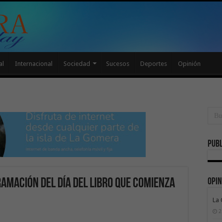
al
Internacional
Sociedad
Sucesos
Deportes
Opinión
Publ
Opin
amación del Día del Libro que comienza
La
2