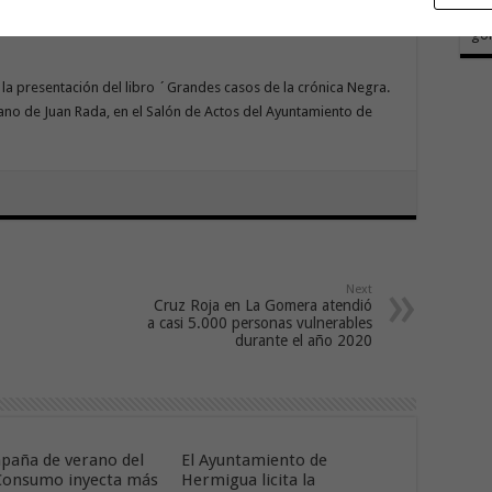
Con
bro ´Brigada Criminal, el origen de las cloacas del Estado` a
go
 la presentación del libro ´Grandes casos de la crónica Negra.
ano de Juan Rada, en el Salón de Actos del Ayuntamiento de
Next
Cruz Roja en La Gomera atendió
a casi 5.000 personas vulnerables
durante el año 2020
paña de verano del
El Ayuntamiento de
onsumo inyecta más
Hermigua licita la