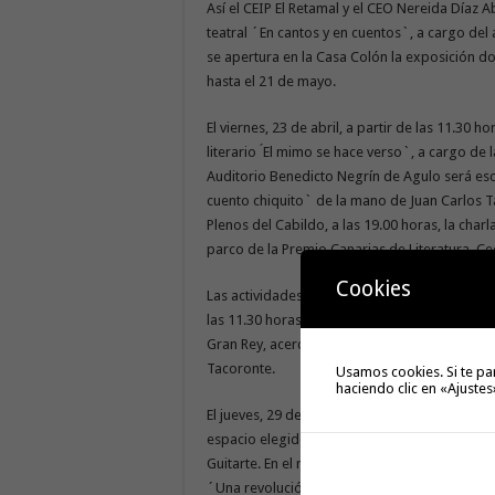
Así el CEIP El Retamal y el CEO Nereida Díaz A
teatral ´En cantos y en cuentos`, a cargo del a
se apertura en la Casa Colón la exposición d
hasta el 21 de mayo.
El viernes, 23 de abril, a partir de las 11.30 
literario ́El mimo se hace verso`, a cargo de l
Auditorio Benedicto Negrín de Agulo será es
cuento chiquito` de la mano de Juan Carlos Ta
Plenos del Cabildo, a las 19.00 horas, la cha
parco de la Premio Canarias de Literatura, C
Cookies
Las actividades regresan a las calles de San 
las 11.30 horas del sábado, 24 de abril. Mientr
Gran Rey, acerca el espectáculo de narración
Tacoronte.
Usamos cookies. Si te pa
haciendo clic en «Ajustes
El jueves, 29 de abril, a las 19.30 horas, la 
espacio elegido para la presentación del lib
Guitarte. En el mismo recinto, el viernes 30 de
´Una revolución de amor` por el cantautor Ju