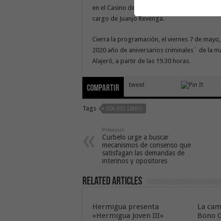
en el Casino de Hermigua, se presentará el li
cargo de Juanjo Revenga.
Cierra la programación, el viernes 7 de mayo,
2020 año de aniversarios criminales` de la m
Alajeró, a partir de las 19.30 horas.
tweet
Compartir
Tags
DÍA DEL LIBRO
Previous
Curbelo urge a buscar
mecanismos de consenso que
satisfagan las demandas de
interinos y opositores
Related Articles
Hermigua presenta
La cam
«Hermigua Joven III»
Bono C