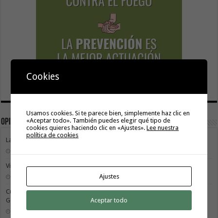
Cookies
Usamos cookies. Si te parece bien, simplemente haz clic en
«Aceptar todo». También puedes elegir qué tipo de
Opinión
cookies quieres haciendo clic en «Ajustes».
Lee nuestra
política de cookies
La Gomera transforma su modelo energético
2 agosto, 2026
Vivir donde se estudia: una cuestión de igualdad entre islas
Ajustes
26 julio, 2026
Cuidar es avanzar: el escudo social que sostiene el progreso de La
Aceptar todo
Gomera
19 julio, 2026