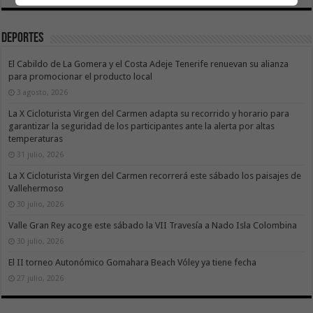
Deportes
El Cabildo de La Gomera y el Costa Adeje Tenerife renuevan su alianza
para promocionar el producto local
3 agosto, 2026
La X Cicloturista Virgen del Carmen adapta su recorrido y horario para
garantizar la seguridad de los participantes ante la alerta por altas
temperaturas
31 julio, 2026
La X Cicloturista Virgen del Carmen recorrerá este sábado los paisajes de
Vallehermoso
30 julio, 2026
Valle Gran Rey acoge este sábado la VII Travesía a Nado Isla Colombina
30 julio, 2026
El II torneo Autonómico Gomahara Beach Vóley ya tiene fecha
27 julio, 2026