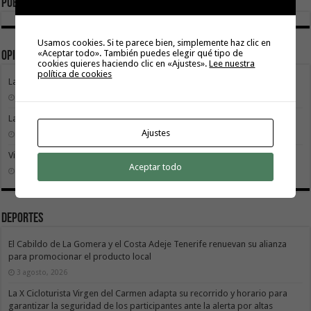
Publicidad
Usamos cookies. Si te parece bien, simplemente haz clic en
«Aceptar todo». También puedes elegir qué tipo de
Opinión
cookies quieres haciendo clic en «Ajustes».
Lee nuestra
política de cookies
La movilidad también construye isla
9 agosto, 2026
La Gomera transforma su modelo energético
Ajustes
2 agosto, 2026
Vivir donde se estudia: una cuestión de igualdad entre islas
Aceptar todo
26 julio, 2026
Deportes
El Cabildo de La Gomera y el Costa Adeje Tenerife renuevan su alianza
para promocionar el producto local
3 agosto, 2026
La X Cicloturista Virgen del Carmen adapta su recorrido y horario para
garantizar la seguridad de los participantes ante la alerta por altas