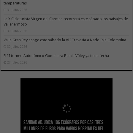
temperaturas
31 julio, 2026
La X Cicloturista Virgen del Carmen recorrerá este sábado los paisajes de
Vallehermoso
30 julio, 2026
Valle Gran Rey acoge este sábado la VII Travesía a Nado Isla Colombina
30 julio, 2026
El II torneo Autonómico Gomahara Beach Vóley ya tiene fecha
27 julio, 2026
Sanidad adjudica 106 ecógrafos por casi tres
Gesplan logra la máxima puntuación en el
El Gobierno canario concede ayudas del
Transición Ecológica coordina con Ashotel su
Visocan incorpora 170 pisos a su parque de
Sanidad refuerza la capacidad diagnóstica de
millones de euros para varios hospitales del
Índice de Transparencia de Canarias por cuarto
POSEICAN-Pesca al sector por valor de 7,09 M€
adhesión a la Red de Refugios Climáticos de
vivienda protegida en régimen de alquiler
los centros de salud con el impulso de la