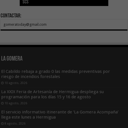
SCS
año consecutivo
tras aumentar las cuantías
Canarias
asequible de Tenerife
ecografía clínica
Contactar:
gomeratoday@gmail.com
La Gomera
El Cabildo rebaja a grado 0 las medidas preventivas por
riesgo de incendios forestales
10 agosto, 2026
La XXIX Feria de Artesanía de Hermigua despliega su
programación para los días 15 y 16 de agosto
10 agosto, 2026
El servicio informativo itinerante de ‘La Gomera Acompaña’
llega este lunes a Hermigua
8 agosto, 2026