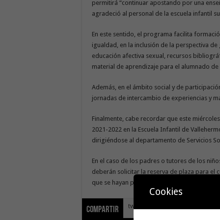
permitirá “continuar apostando por una enseña
agradeció al personal de la escuela infantil su
En este sentido, el programa facilita formaci
igualdad, en la inclusión de la perspectiva de 
educación afectiva sexual, recursos bibliográ
material de aprendizaje para el alumnado de i
Además, en el ámbito social y de participación,
jornadas de intercambio de experiencias y ma
Finalmente, cabe recordar que este miércoles 
2021-2022 en la Escuela Infantil de Valleherm
dirigiéndose al departamento de Servicios Soc
En el caso de los padres o tutores de los niño
deberán solicitar la reserva de plaza para el 
que se hayan producido en su situación famili
Cookies
tweet
Compartir