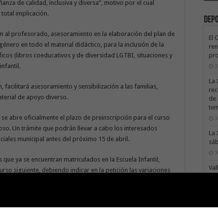
nza de calidad, inclusiva y diversa”, motivo por el cual
 total implicación.
Dep
ón al profesorado, asesoramiento en la elaboración del plan de
El 
género en todo el material didáctico, para la inclusión de la
ren
pro
ficos (libros coeducativos y de diversidad LGTBI, situaciones y
nfantil.
3
La 
 facilitará asesoramiento y sensibilización a las familias,
rec
terial de apoyo diverso.
de 
te
se abre oficialmente el plazo de preinscripción para el curso
3
oso. Un trámite que podrán llevar a cabo los interesados
La 
iales municipal antes del próximo 15 de abril.
sáb
3
s que ya se encuentran matriculados en la Escuela Infantil,
Val
curso siguiente, debiendo indicar en la petición las variaciones
Na
ar.
3
El 
tie