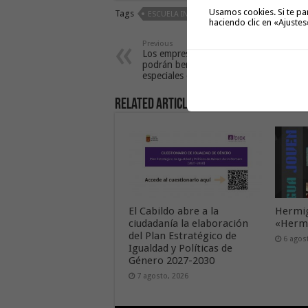
Usamos cookies. Si te pa
Tags
ESCUELA INFANTIL DE VALLEHERMOSO
haciendo clic en «Ajustes
Previous
Los empresarios de La Gomera
podrán beneficiarse de precios
especiales en combustibles
Related Articles
El Cabildo abre a la
Hermig
ciudadanía la elaboración
«Hermi
del Plan Estratégico de
6 agos
Igualdad y Políticas de
Género 2027-2030
7 agosto, 2026