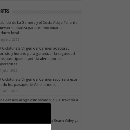
ortes
Cabildo de La Gomera y el Costa Adeje Tenerife
uevan su alianza para promocionar el
ducto local
 agosto, 2026
X Cicloturista Virgen del Carmen adapta su
orrido y horario para garantizar la seguridad
los participantes ante la alerta por altas
mperaturas
1 julio, 2026
X Cicloturista Virgen del Carmen recorrerá este
ado los paisajes de Vallehermoso
0 julio, 2026
le Gran Rey acoge este sábado la VII Travesía a
do Isla Colombina
0 julio, 2026
II torneo Autonómico Gomahara Beach Vóley ya
ne fecha