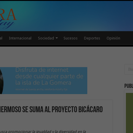
al
Internacional
Sociedad
Sucesos
Deportes
Opinión
Publ
ehermoso se suma al proyecto Bicácaro
ca promocionar la igualdad y la diversidad en la